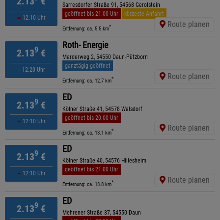
2.13
€
Sarresdorfer Straße 91, 54568 Gerolstein
geöffnet bis 21:00 Uhr
kürzeste Anfahrt
12:10 Uhr
Route planen
*
Entfernung: ca. 5.5 km
Roth- Energie
9
2.13
€
Marderweg 2, 54550 Daun-Pützborn
ganztägig geöffnet
12:20 Uhr
Route planen
*
Entfernung: ca. 12.7 km
ED
9
2.13
€
Kölner Straße 41, 54578 Walsdorf
geöffnet bis 20:00 Uhr
12:10 Uhr
Route planen
*
Entfernung: ca. 13.1 km
ED
9
2.13
€
Kölner Straße 40, 54576 Hillesheim
geöffnet bis 21:00 Uhr
12:10 Uhr
Route planen
*
Entfernung: ca. 13.8 km
ED
9
2.13
€
Mehrener Straße 37, 54550 Daun