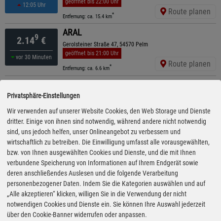
geöffnet bis 22:00 Uhr
12:05 Uhr
Route planen
*
Entfernung: ca. 15.4 km
ARAL
9
2.14
€
Gerolsteiner Straße 47, 54570 Pelm
geöffnet bis 21:00 Uhr
vor 30 Minuten
Route planen
*
Entfernung: ca. 6.6 km
ARAL
9
2.14
€
Privatsphäre-Einstellungen
Bonner Straße 16, 54550 Daun
geöffnet bis 21:00 Uhr
13:10 Uhr
Wir verwenden auf unserer Website Cookies, den Web Storage und Dienste
Route planen
*
Entfernung: ca. 14.7 km
dritter. Einige von ihnen sind notwendig, während andere nicht notwendig
sind, uns jedoch helfen, unser Onlineangebot zu verbessern und
Raiffeisen
9
wirtschaftlich zu betreiben. Die Einwilligung umfasst alle vorausgewählten,
2.18
€
Lindenstr. 24a, 54614 Schönecken
bzw. von Ihnen ausgewählten Cookies und Dienste, und die mit Ihnen
ganztägig geöffnet
05.08.26 08:25
verbundene Speicherung von Informationen auf Ihrem Endgerät sowie
Uhr
Route planen
*
Entfernung: ca. 11.9 km
deren anschließendes Auslesen und die folgende Verarbeitung
personenbezogener Daten. Indem Sie die Kategorien auswählen und auf
Bft
„Alle akzeptieren“ klicken, willigen Sie in die Verwendung der nicht
9
2.18
€
Ritzstr. 23, 54595 Prüm
notwendigen Cookies und Dienste ein. Sie können Ihre Auswahl jederzeit
ganztägig geöffnet
05.08.26 08:25
über den Cookie-Banner widerrufen oder anpassen.
Uhr