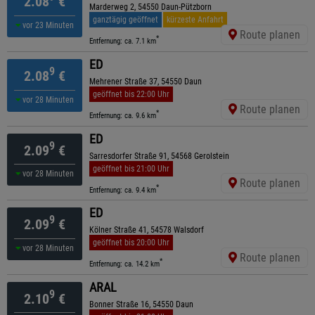
2.08
€
Marderweg 2, 54550 Daun-Pützborn
ganztägig geöffnet
kürzeste Anfahrt
vor 23 Minuten
Route planen
*
Entfernung: ca. 7.1 km
ED
9
2.08
€
Mehrener Straße 37, 54550 Daun
geöffnet bis 22:00 Uhr
vor 28 Minuten
Route planen
*
Entfernung: ca. 9.6 km
ED
9
2.09
€
Sarresdorfer Straße 91, 54568 Gerolstein
geöffnet bis 21:00 Uhr
vor 28 Minuten
Route planen
*
Entfernung: ca. 9.4 km
ED
9
2.09
€
Kölner Straße 41, 54578 Walsdorf
geöffnet bis 20:00 Uhr
vor 28 Minuten
Route planen
*
Entfernung: ca. 14.2 km
ARAL
9
2.10
€
Bonner Straße 16, 54550 Daun