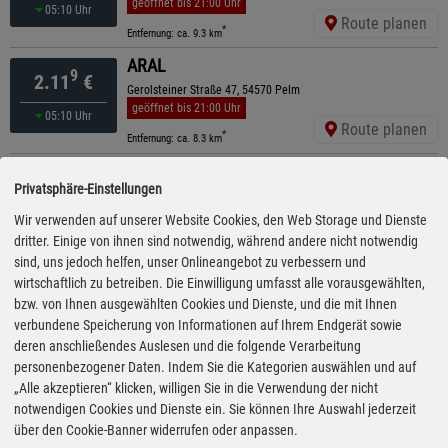
geöffnet bis 21:00 Uhr
05:10 Uhr
Route planen
*
Entfernung: ca. 9.3 km
ARAL
9
2.11
€
Gerolsteiner Straße 47, 54570 Pelm
geöffnet bis 21:00 Uhr
05:10 Uhr
Route planen
*
Entfernung: ca. 8.3 km
bft
9
2.12
€
Privatsphäre-Einstellungen
Holzmaarstr. 36, 54558 Gillenfeld
geöffnet bis 20:00 Uhr
Wir verwenden auf unserer Website Cookies, den Web Storage und Dienste
vor 8 Minuten
Route planen
dritter. Einige von ihnen sind notwendig, während andere nicht notwendig
*
Entfernung: ca. 13.3 km
sind, uns jedoch helfen, unser Onlineangebot zu verbessern und
Ewald Wolter GmbH
wirtschaftlich zu betreiben. Die Einwilligung umfasst alle vorausgewählten,
9
2.16
€
Wittlicher Straße 5, 54531 Manderscheid
bzw. von Ihnen ausgewählten Cookies und Dienste, und die mit Ihnen
geöffnet bis 13:00 Uhr
verbundene Speicherung von Informationen auf Ihrem Endgerät sowie
gestern 15:15 Uhr
Route planen
deren anschließendes Auslesen und die folgende Verarbeitung
*
Entfernung: ca. 9.4 km
personenbezogener Daten. Indem Sie die Kategorien auswählen und auf
TotalEnergies
„Alle akzeptieren“ klicken, willigen Sie in die Verwendung der nicht
9
2.58
€
Bab A48 Eifel Ost , 54533 Niederoefflingen
notwendigen Cookies und Dienste ein. Sie können Ihre Auswahl jederzeit
ganztägig geöffnet
über den Cookie-Banner widerrufen oder anpassen.
gestern 12:05 Uhr
Route planen