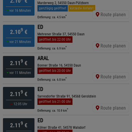
2.10
€
Marderweg 2, 54550 Daun-Pützborn
ganztägig geöffnet
kürzeste Anfahrt
vor 16 Minuten
Route planen
*
Entfernung: ca. 4.5 km
ED
9
2.10
€
Mehrener Straße 37, 54550 Daun
geöffnet bis 22:00 Uhr
vor 21 Minuten
Route planen
*
Entfernung: ca. 6.9 km
ARAL
9
2.11
€
Bonner Straße 16, 54550 Daun
geöffnet bis 20:00 Uhr
vor 11 Minuten
Route planen
*
Entfernung: ca. 6.8 km
ED
9
2.11
€
Sarresdorfer Straße 91, 54568 Gerolstein
geöffnet bis 21:00 Uhr
12:05 Uhr
Route planen
*
Entfernung: ca. 10.9 km
ED
9
2.11
€
Kölner Straße 41, 54578 Walsdorf