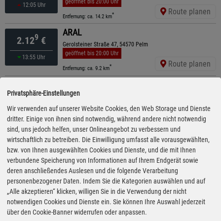
geöffnet bis 20:00 Uhr
12:05 Uhr
Route planen
*
Entfernung: ca. 14.2 km
ARAL
9
2.12
€
Gerolsteiner Straße 47, 54570 Pelm
geöffnet bis 20:00 Uhr
13:55 Uhr
Route planen
*
Entfernung: ca. 9.2 km
Ewald Wolter GmbH
9
2.14
€
Privatsphäre-Einstellungen
Wittlicher Straße 5, 54531 Manderscheid
geöffnet bis 18:00 Uhr
Wir verwenden auf unserer Website Cookies, den Web Storage und Dienste
13:50 Uhr
Route planen
dritter. Einige von ihnen sind notwendig, während andere nicht notwendig
*
Entfernung: ca. 8.3 km
sind, uns jedoch helfen, unser Onlineangebot zu verbessern und
bft
wirtschaftlich zu betreiben. Die Einwilligung umfasst alle vorausgewählten,
9
2.15
€
Holzmaarstr. 36, 54558 Gillenfeld
bzw. von Ihnen ausgewählten Cookies und Dienste, und die mit Ihnen
geöffnet bis 20:00 Uhr
verbundene Speicherung von Informationen auf Ihrem Endgerät sowie
13:00 Uhr
Route planen
deren anschließendes Auslesen und die folgende Verarbeitung
*
Entfernung: ca. 10.8 km
personenbezogener Daten. Indem Sie die Kategorien auswählen und auf
TotalEnergies
„Alle akzeptieren“ klicken, willigen Sie in die Verwendung der nicht
9
2.56
€
Bab A48 Eifel Ost , 54533 Niederoefflingen
notwendigen Cookies und Dienste ein. Sie können Ihre Auswahl jederzeit
ganztägig geöffnet
über den Cookie-Banner widerrufen oder anpassen.
gestern 12:10 Uhr
Route planen