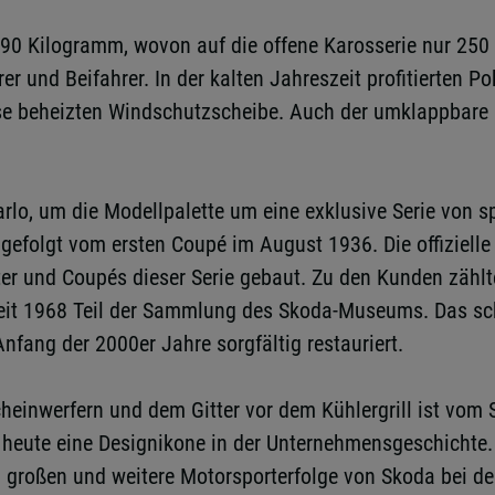
790 Kilogramm, wovon auf die offene Karosserie nur 250
r und Beifahrer. In der kalten Jahreszeit profitierten 
se beheizten Windschutzscheibe. Auch der umklappbare Bei
rlo, um die Modellpalette um eine exklusive Serie von sp
 gefolgt vom ersten Coupé im August 1936. Die offiziell
er und Coupés dieser Serie gebaut. Zu den Kunden zählt
st seit 1968 Teil der Sammlung des Skoda-Museums. Das 
nfang der 2000er Jahre sorgfältig restauriert.
heinwerfern und dem Gitter vor dem Kühlergrill ist vom S
heute eine Designikone in der Unternehmensgeschichte. H
n großen und weitere Motorsporterfolge von Skoda bei d