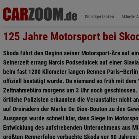
Günstiger tanken
Aktuelle 
125 Jahre Motorsport bei Skod
Skoda führt den Beginn seiner Motorsport-Ära auf ei
Seinerzeit errang Narcis Podsednícek auf einer Slavi
beim fast 1200 Kilometer langen Rennen Paris–Berlin e
offiziell bestätigt wurde. Da niemand so früh mit dem
Zeitnahmebüro morgens um 3 Uhr noch geschlossen. D
örtliche Polizisten erkannten die Veranstalter nicht 
auf Dreirädern der Marke De Dion-Bouton zu den Gewi
Ausgangs wurde schnell klar, dass Siege im Motorspo
Entwicklung des aufstrebenden Unternehmens aus Mla
größten Rennerfolge verbuchte Skoda vor 90 Jahren: