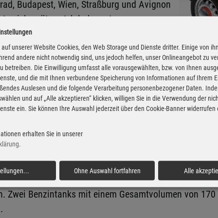
grad, Budapest, Wien, Straßburg und Avignon
te sich später: „Ich habe unterwegs
er Geschwindigkeit rückwärts auf uns zu; ein
instellungen
e Straße war natürlich frei – wir
auf unserer Website Cookies, den Web Storage und Dienste dritter. Einige von ih
rend andere nicht notwendig sind, uns jedoch helfen, unser Onlineangebot zu v
Fotos: Skoda via A
rummen des Motors machte uns müde,
 zu betreiben. Die Einwilligung umfasst alle vorausgewählten, bzw. von Ihnen aus
en Teams beendeten 1936 nur 72 Fahrzeuge
enste, und die mit Ihnen verbundene Speicherung von Informationen auf Ihrem 
eßendes Auslesen und die folgende Verarbeitung personenbezogener Daten. Inde
as Ziel ohne Strafpunkte, bestand zudem die technische 
wählen und auf „Alle akzeptieren“ klicken, willigen Sie in die Verwendung der ni
1500 Kubikzentimeter Rang zwei.
enste ein. Sie können Ihre Auswahl jederzeit über den Cookie-Banner widerrufen
ationen erhalten Sie in unserer
 So testete das Duo beispielsweise seine Lederoveralls u
klärung
.
n konnten, ob eine Holz- oder eine Blechschaufel besse
n war mit dem modifizierten Fahrwerk der leichteren Pop
tellungen
...
Ohne Auswahl fortfahren
Alle akzepti
inem Hubraum von 1386 Kubikzentimetern leistete 34 PS, 
n. Zwei Benzintanks mit einem Gesamtvolumen von 170 L
.