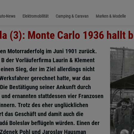
Auto-News
Elektromobilität
Camping & Caravan
Marken & Modelle
a (3): Monte Carlo 1936 hallt b
nen Motorraderfolg im Juni 1901 zurück.
a B der Vorläuferfirma Laurin & Klement
inen Sieg, der im Ziel allerdings nicht
 Werksfahrer gerechnet hatte, war das
ie Bestätigung seiner Ankunft durch
an und ernannten stattdessen vier Franzosen
nnern. Trotz des eher unglücklichen
rt das Geschäft und damit auch die
dá Boleslav beflügeln würden. Einen der
 Zdenek Pohl und Jaroslav Hausman