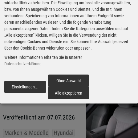
170 km/h. Zwei
wirtschaftlich zu betreiben. Die Einwilligung umfasst alle vorausgewählten,
bzw. von Ihnen ausgewählten Cookies und Dienste, und die mit Ihnen
Batterieoptionen stehen zur
verbundene Speicherung von Informationen auf Ihrem Endgerät sowie
Wahl, die WLTP-Reichweite
deren anschließendes Auslesen und die folgende Verarbeitung
personenbezogener Daten. Indem Sie die Kategorien auswählen und auf
beträgt mit dem größeren Akku
„Alle akzeptieren“ klicken, willigen Sie in die Verwendung der nicht
fast 500 Kilometer.
notwendigen Cookies und Dienste ein. Sie können Ihre Auswahl jederzeit
über den Cookie-Banner widerrufen oder anpassen.
Entwickelt wurde der Ioniq 3 im
Weitere Informationen erhalten Sie in unserer
Datenschutzerklärung
.
europäischen Hyundai-
Forschungszentrum in
Ohne Auswahl
Rüsselsheim, gebaut wird er in
Einstellungen
...
fortfahren
Alle akzeptieren
der Türkei. (aum)
Veröffentlicht am 07.07.2026
Marken & Modelle
Hyundai