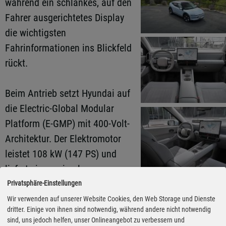
während ein schlankes, auf den
Fahrer ausgerichtetes Display
die wichtigsten
Fahrinformationen ins Blickfeld
rückt.
Beim Antrieb setzt Hyundai auf
die Electric-Global Modular
Platform (E-GMP) mit 400-Volt-
Architektur. Der Elektromotor
leistet 108 kW (147 PS) und
liefert ein maximales
Drehmoment von 250
Privatsphäre-Einstellungen
Newtonmetern. Die
Wir verwenden auf unserer Website Cookies, den Web Storage und Dienste
dritter. Einige von ihnen sind notwendig, während andere nicht notwendig
Höchstgeschwindigkeit liegt bei
sind, uns jedoch helfen, unser Onlineangebot zu verbessern und