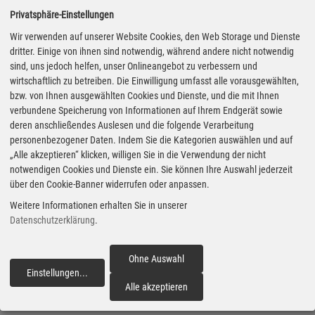
schließe einen künftigen Kraftstoffmarkt im
Privatsphäre-Einstellungen
Straßenverkehr aus.
Wir verwenden auf unserer Website Cookies, den Web Storage und Dienste
dritter. Einige von ihnen sind notwendig, während andere nicht notwendig
sind, uns jedoch helfen, unser Onlineangebot zu verbessern und
Für einen Mengenhochlauf erneuerbarer Kraftstoffe
wirtschaftlich zu betreiben. Die Einwilligung umfasst alle vorausgewählten,
bedarf es daher aus Sicht des Verbands „passender
bzw. von Ihnen ausgewählten Cookies und Dienste, und die mit Ihnen
verbundene Speicherung von Informationen auf Ihrem Endgerät sowie
regulativer Rahmenbedingungen sowie wirksamer De-
deren anschließendes Auslesen und die folgende Verarbeitung
Risking-Maßnahmen, die derzeit nur in ersten
personenbezogener Daten. Indem Sie die Kategorien auswählen und auf
Ansätzen existieren, aber schnellstmöglich
„Alle akzeptieren“ klicken, willigen Sie in die Verwendung der nicht
notwendigen Cookies und Dienste ein. Sie können Ihre Auswahl jederzeit
geschaffen werden müssen“. Uniti fordert unter
über den Cookie-Banner widerrufen oder anpassen.
anderem ambitionierte Quoten für erneuerbare
Weitere Informationen erhalten Sie in unserer
Kraftstoffe im gesamten Verkehr bis 2030 und einen
Datenschutzerklärung
.
Regulierungsrahmen über 2030 hinaus sowie eine
CO2-Flottenregulierung, die den Einsatz erneuerbarer
Ohne Auswahl
Einstellungen
...
fortfahren
Kraftstoffe für sämtliche neue Kraftfahrzeuge
Alle akzeptieren
ermöglicht. Zudem sollten erneuerbare Kraftstoffe bei