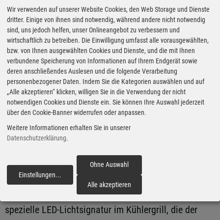
GT rund 24 Minuten um an einer
Wir verwenden auf unserer Website Cookies, den Web Storage und Dienste
Schnellladestation die Batterien
dritter. Einige von ihnen sind notwendig, während andere nicht notwendig
sind, uns jedoch helfen, unser Onlineangebot zu verbessern und
von zehn auf 80 Prozent zu
wirtschaftlich zu betreiben. Die Einwilligung umfasst alle vorausgewählten,
befüllen. Über die so genannte
bzw. von Ihnen ausgewählten Cookies und Dienste, und die mit Ihnen
Vehicle-to-Load-Funktion (V2L)
verbundene Speicherung von Informationen auf Ihrem Endgerät sowie
deren anschließendes Auslesen und die folgende Verarbeitung
kann der EV9 darüber hinaus
personenbezogener Daten. Indem Sie die Kategorien auswählen und auf
als Stromquelle genutzt werden,
„Alle akzeptieren“ klicken, willigen Sie in die Verwendung der nicht
notwendigen Cookies und Dienste ein. Sie können Ihre Auswahl jederzeit
um etwa einen Campinggrill zu
über den Cookie-Banner widerrufen oder anpassen.
betreiben.
Weitere Informationen erhalten Sie in unserer
Datenschutzerklärung
.
Von außen ist die
leistungsstärkste Version der
Ohne Auswahl
Fotos: Kia via Autoren-Union
Einstellungen
...
Mobilität
Baureihe an exklusiven Details
fortfahren
Alle akzeptieren
zu erkennen. Dazu zählt eine
spezielle LED-Lichtsignatur im Kühlergrill, die der