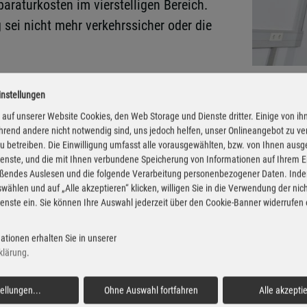
araturkosten im vierstelligen Bereich.
 sei nicht mehr verkehrssicher oder die
hrscheck umfasst zunächst nur die
Fotos: Skoda via A
instellungen
turauftrag entsteht daraus nicht.
auf unserer Website Cookies, den Web Storage und Dienste dritter. Einige von ih
 sollten sich bei größeren Maßnahmen den beanstandeten
rend andere nicht notwendig sind, uns jedoch helfen, unser Onlineangebot zu v
 zu betreiben. Die Einwilligung umfasst alle vorausgewählten, bzw. von Ihnen aus
ngen.
enste, und die mit Ihnen verbundene Speicherung von Informationen auf Ihrem 
eßendes Auslesen und die folgende Verarbeitung personenbezogener Daten. Inde
 ADAC, anschließend eine zweite Einschätzung einzuhole
wählen und auf „Alle akzeptieren“ klicken, willigen Sie in die Verwendung der ni
enste ein. Sie können Ihre Auswahl jederzeit über den Cookie-Banner widerrufen
rsuchungen des Clubs zeigen, dass die Preise für identis
eifel viel Geld.
ationen erhalten Sie in unserer
klärung
.
 zu einer sofortigen Entscheidung gedrängt werden. Au
elefonischen Rat einzuholen, etwa bei einer anderen Fac
tellungen
...
Ohne Auswahl fortfahren
Alle akzepti