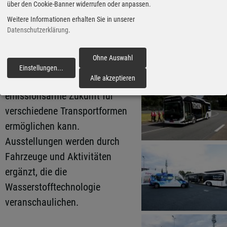
präsentiert. Für den Rest der
über den Cookie-Banner widerrufen oder anpassen.
Veranstaltung wird eine virtuelle
Weitere Informationen erhalten Sie in unserer
Datenschutzerklärung
.
Version des Prototyps gezeigt.
Gleichzeitig können Fans
Ohne Auswahl
entdecken, wie Wasserstoff als
Einstellungen
...
fortfahren
Alle akzeptieren
Kraftstoff eine nachhaltigere,
emissionsarme Zukunft für
verschiedene Transportformen
ermöglichen kann.
Ausstellungen werden durch
Fahrzeuge und Aktivitäten
ergänzt, die die
Wasserstofftechnologie
veranschaulichen.