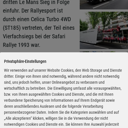
dritten Le Mans Sieg in Folge
einfuhr. Der Rallyesport ist
durch einen Celica Turbo 4WD
(ST185) vertreten, der Teil eines
Vierfachsiegs bei der Safari
Rallye 1993 war.
Im Rahmen der 24 Stunden von
Privatsphäre-Einstellungen
Le Mans 2026 wird der TR LH2
Wir verwenden auf unserer Website Cookies, den Web Storage und Dienste
dritter. Einige von ihnen sind notwendig, während andere nicht notwendig
Racing Prototype – ein
sind, uns jedoch helfen, unser Onlineangebot zu verbessern und
Hypercar-basierter Prototyp mit
wirtschaftlich zu betreiben. Die Einwilligung umfasst alle vorausgewählten,
bzw. von Ihnen ausgewählten Cookies und Dienste, und die mit Ihnen
wasserstoffbetriebenem Motor
verbundene Speicherung von Informationen auf Ihrem Endgerät sowie
– morgen und am Samstag vor
deren anschließendes Auslesen und die folgende Verarbeitung
personenbezogener Daten. Indem Sie die Kategorien auswählen und auf
dem Rennen bei
„Alle akzeptieren“ klicken, willigen Sie in die Verwendung der nicht
Demonstrationsfahrten
notwendigen Cookies und Dienste ein. Sie können Ihre Auswahl jederzeit