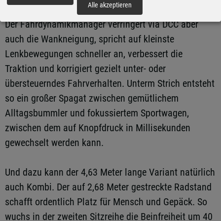
Alle akzeptieren
im Übergangs- und Grenzbereich das Untersteuern.
Der Fahrdynamikmanager verringert via DCC aber
auch die Wankneigung, spricht auf kleinste
Lenkbewegungen schneller an, verbessert die
Traktion und korrigiert gezielt unter- oder
übersteuerndes Fahrverhalten. Unterm Strich entsteht
so ein großer Spagat zwischen gemütlichem
Alltagsbummler und fokussiertem Sportwagen,
zwischen dem auf Knopfdruck in Millisekunden
gewechselt werden kann.
Und dazu kann der 4,63 Meter lange Variant natürlich
auch Kombi. Der auf 2,68 Meter gestreckte Radstand
schafft ordentlich Platz für Mensch und Gepäck. So
wuchs in der zweiten Sitzreihe die Beinfreiheit um 40