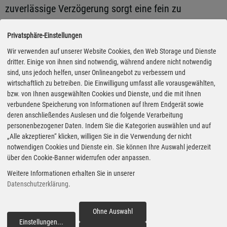
zuverlässige Verzögerung sorgt eine fein zu
dosierende Hochleistungsbremse mit 18-Zoll-
Privatsphäre-Einstellungen
Bremsscheiben inklusive blauen Bremssätteln mit R-
Wir verwenden auf unserer Website Cookies, den Web Storage und Dienste
Logo.
dritter. Einige von ihnen sind notwendig, während andere nicht notwendig
sind, uns jedoch helfen, unser Onlineangebot zu verbessern und
Koordiniert wird das Ganze durch den
wirtschaftlich zu betreiben. Die Einwilligung umfasst alle vorausgewählten,
bzw. von Ihnen ausgewählten Cookies und Dienste, und die mit Ihnen
Fahrdynamikmanager, der neben den elektronischen
verbundene Speicherung von Informationen auf Ihrem Endgerät sowie
Differenzialsperren und dem adaptiven DCC-Fahrwerk
deren anschließendes Auslesen und die folgende Verarbeitung
personenbezogener Daten. Indem Sie die Kategorien auswählen und auf
mit geregelten Dämpfern (1045 Euro) bei jedem
„Alle akzeptieren“ klicken, willigen Sie in die Verwendung der nicht
Fahrmanöver die elektromechanischen Funktionen
notwendigen Cookies und Dienste ein. Sie können Ihre Auswahl jederzeit
über den Cookie-Banner widerrufen oder anpassen.
der einzelnen Regelsysteme koordiniert ansteuert.
Weitere Informationen erhalten Sie in unserer
Eine Anpassung der radindividuellen Dämpfung (200
Datenschutzerklärung
.
mal pro Sekunde) etwa sorgt für ein besonders agiles
und präzises Handling, gezielte Bremseingriffe an der
Ohne Auswahl
kurveninneren Fahrzeugseite reduzieren parallel dazu
Einstellungen
...
fortfahren