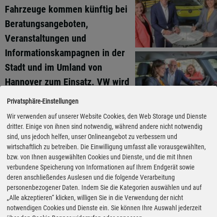
Fahrzeuge kommen künftig bei
Beratungsangeboten,
Veranstaltungen und
Informationskampagnen in der
Stadt und im Umland von
Hannover zum Einsatz. VW wird
dabei auch in ausgewählte
Privatsphäre-Einstellungen
Formate und Aktivitäten der
Wir verwenden auf unserer Website Cookies, den Web Storage und Dienste
Klimaschutzagentur
dritter. Einige von ihnen sind notwendig, während andere nicht notwendig
sind, uns jedoch helfen, unser Onlineangebot zu verbessern und
eingebunden. Dazu zählen
wirtschaftlich zu betreiben. Die Einwilligung umfasst alle vorausgewählten,
unter anderem die Kampagne
bzw. von Ihnen ausgewählten Cookies und Dienste, und die mit Ihnen
„RegiON“ sowie
verbundene Speicherung von Informationen auf Ihrem Endgerät sowie
deren anschließendes Auslesen und die folgende Verarbeitung
Veranstaltungsformate für
personenbezogener Daten. Indem Sie die Kategorien auswählen und auf
Unternehmen zum Thema
„Alle akzeptieren“ klicken, willigen Sie in die Verwendung der nicht
Fotos: Volkswagen via Autoren-
Union Mobilität
notwendigen Cookies und Dienste ein. Sie können Ihre Auswahl jederzeit
Elektromobilität.