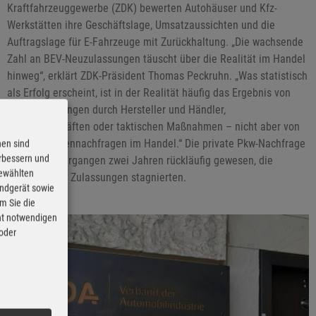
Kraftfahrzeuggewerbe (ZDK) bewerten Autohäuser und Kfz-
Werkstätten ihre Geschäftslage, Umsatzaussichten und die
Auftragslage für E-Fahrzeuge mit Zurückhaltung. „Die wachsende
Zahl an BEV-Neuzulassungen täuscht über die Realität im Handel
hinweg“, erklärt ZDK-Präsident Thomas Peckruhn. „Was statistisch
als Erfolg erscheint, ist in der Realität häufig das Ergebnis von
Eigenzulassungen durch Hersteller und Händler,
Flottengeschäften oder taktischen Maßnahmen – nicht aber von
echten Kundennachfragen im Handel.“ Die private Pkw-Nachfrage
nen sind
erbessern und
seit in den vergangen zwei Jahren rückläufig gewesen, die
gewählten
gewerblichen Zulassungen stagnierten.
Endgerät sowie
m Sie die
cht notwendigen
 oder