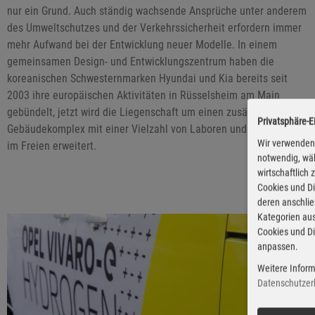
nur ein Grund. Auch ständig wachsende Ansprüche unter anderem
des Umweltschutzes und der Verkehrssicherheit erfordern immer
mehr Aufwand bei der Entwicklung neuer Modelle. In einem
gemeinsamen Design- und Entwicklungszentrum haben die
koreanischen Schwesternmarken Hyundai und Kia bereits seit
2003 ihre europäischen Aktivitäten in Rüsselsheim am Main
gebündelt, jetzt wird die Liegenschaft um einen zusätzlichen
Privatsphäre-E
Gebäudekomplex mit einer Vielzahl von Laboren und Testflächen
Wir verwenden 
im Freien erweitert.
notwendig, wäh
wirtschaftlich
Cookies und Di
deren anschli
Kategorien aus
Cookies und Di
anpassen.
Weitere Inform
Datenschutzer