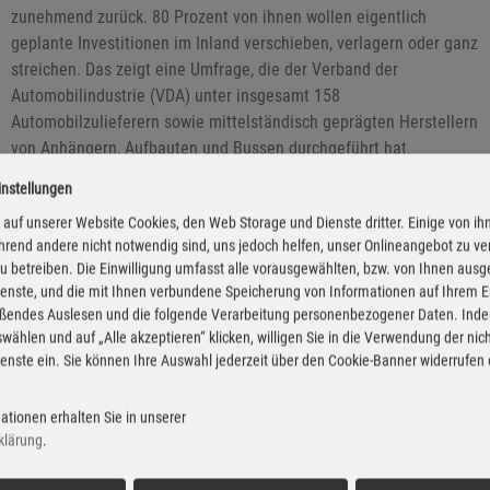
zunehmend zurück. 80 Prozent von ihnen wollen eigentlich
geplante Investitionen im Inland verschieben, verlagern oder ganz
streichen. Das zeigt eine Umfrage, die der Verband der
Automobilindustrie (VDA) unter insgesamt 158
Automobilzulieferern sowie mittelständisch geprägten Herstellern
von Anhängern, Aufbauten und Bussen durchgeführt hat.
instellungen
auf unserer Website Cookies, den Web Storage und Dienste dritter. Einige von ih
rend andere nicht notwendig sind, uns jedoch helfen, unser Onlineangebot zu v
 zu betreiben. Die Einwilligung umfasst alle vorausgewählten, bzw. von Ihnen aus
enste, und die mit Ihnen verbundene Speicherung von Informationen auf Ihrem 
eßendes Auslesen und die folgende Verarbeitung personenbezogener Daten. Inde
wählen und auf „Alle akzeptieren“ klicken, willigen Sie in die Verwendung der ni
enste ein. Sie können Ihre Auswahl jederzeit über den Cookie-Banner widerrufen
ationen erhalten Sie in unserer
klärung
.