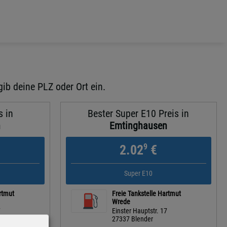
ib deine PLZ oder Ort ein.
s in
Bester Super E10 Preis in
n
Emtinghausen
9
2.02
€
Super E10
rtmut
Freie Tankstelle Hartmut
Wrede
7
Einster Hauptstr. 17
27337 Blender