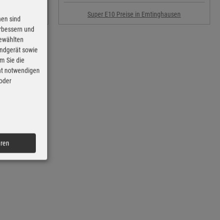
ausen
Super E10 Preise in Emtinghausen
nen sind
erbessern und
gewählten
Endgerät sowie
m Sie die
cht notwendigen
 oder
eren