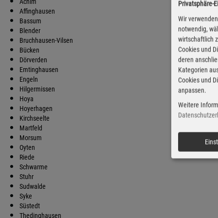
Achim
Privatsphäre-E
Die
Affinghausen
Wir verwenden 
Bassum
notwendig, wäh
Blender
wirtschaftlich
Bruchhausen-Vilsen
Cookies und Di
Bücken
deren anschli
Dörverden
Emtinghausen
Kategorien aus
Engeln
Cookies und Di
Hilgermissen
anpassen.
Hoya
Weitere Inform
Hoyerhagen
Datenschutzer
Kirchseelte
Martfeld
Morsum
Eins
Oyten
Riede
Schwarme
Stuhr
Sudwalde
Syke
Süstedt
Thedinghausen