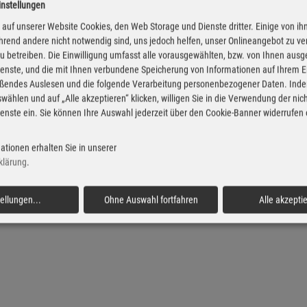
instellungen
sel Preise in Emtinghausen
Super Preise in Emtingh
auf unserer Website Cookies, den Web Storage und Dienste dritter. Einige von ih
rend andere nicht notwendig sind, uns jedoch helfen, unser Onlineangebot zu v
 zu betreiben. Die Einwilligung umfasst alle vorausgewählten, bzw. von Ihnen aus
enste, und die mit Ihnen verbundene Speicherung von Informationen auf Ihrem 
eßendes Auslesen und die folgende Verarbeitung personenbezogener Daten. Inde
wählen und auf „Alle akzeptieren“ klicken, willigen Sie in die Verwendung der ni
enste ein. Sie können Ihre Auswahl jederzeit über den Cookie-Banner widerrufen
ationen erhalten Sie in unserer
klärung
.
tellungen
...
Ohne Auswahl fortfahren
Alle akzepti