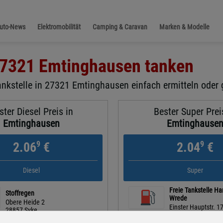
Auto-News
Elektromobilität
Camping & Caravan
Marken & Modelle
7321 Emtinghausen
tanken
ankstelle in 27321 Emtinghausen einfach ermitteln oder g
ster Diesel Preis in
Bester Super Prei
Emtinghausen
Emtinghause
9
9
2.06
€
2.04
€
Diesel
Super
Freie Tankstelle Ha
Stoffregen
Wrede
Obere Heide 2
Einster Hauptstr. 1
28857 Syke
27337 Blender