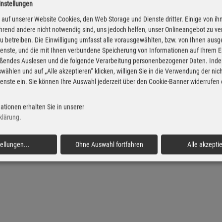
instellungen
Diesel Preise in Riede
Super Preise in Ried
auf unserer Website Cookies, den Web Storage und Dienste dritter. Einige von ih
rend andere nicht notwendig sind, uns jedoch helfen, unser Onlineangebot zu v
 zu betreiben. Die Einwilligung umfasst alle vorausgewählten, bzw. von Ihnen aus
enste, und die mit Ihnen verbundene Speicherung von Informationen auf Ihrem 
eßendes Auslesen und die folgende Verarbeitung personenbezogener Daten. Inde
wählen und auf „Alle akzeptieren“ klicken, willigen Sie in die Verwendung der ni
enste ein. Sie können Ihre Auswahl jederzeit über den Cookie-Banner widerrufen
ationen erhalten Sie in unserer
klärung
.
tellungen
...
Ohne Auswahl fortfahren
Alle akzepti