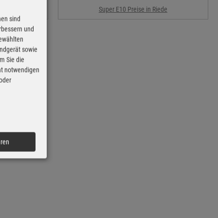
e
Super E10 Preise in Riede
nen sind
erbessern und
gewählten
Endgerät sowie
m Sie die
cht notwendigen
 oder
eren