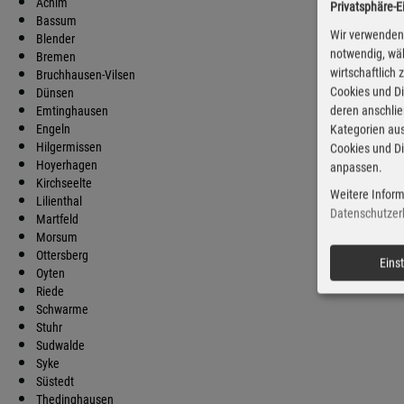
Achim
Privatsphäre-E
Bassum
Wir verwenden 
Blender
notwendig, wäh
Bremen
wirtschaftlich
Bruchhausen-Vilsen
Cookies und Di
Dünsen
deren anschli
Emtinghausen
Engeln
Kategorien aus
Hilgermissen
Cookies und Di
Hoyerhagen
anpassen.
Kirchseelte
Weitere Inform
Lilienthal
Datenschutzer
Martfeld
Morsum
Ottersberg
Eins
Oyten
Riede
Schwarme
Stuhr
Sudwalde
Syke
Süstedt
Thedinghausen