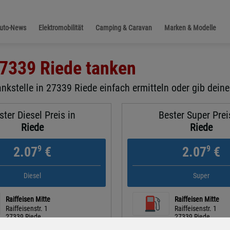
Auto-News
Elektromobilität
Camping & Caravan
Marken & Modelle
7339 Riede
tanken
nkstelle in 27339 Riede einfach ermitteln oder gib deine
ster Diesel Preis in
Bester Super Prei
Riede
Riede
9
9
2.07
€
2.07
€
Diesel
Super
Raiffeisen Mitte
Raiffeisen Mitte
Raiffeisenstr. 1
Raiffeisenstr. 1
27339 Riede
27339 Riede