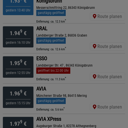
1.93
€
Königsbrunn
Messerschmittring 22, 86343 Königsbrunn
gestern 13:40 Uhr
ganztägig geöffnet
Route planen
*
Entfernung: ca. 12.3 km
ARAL
9
1.94
€
Landsberger Straße 2, 86836 Graben
ganztägig geöffnet
gestern 16:10 Uhr
Route planen
*
Entfernung: ca. 12.6 km
ESSO
9
1.95
€
Landsberger Str. 47 , 86343 Königsbrunn
geöffnet bis 22:00 Uhr
gestern 12:55 Uhr
Route planen
*
Entfernung: ca. 11.3 km
AVIA
9
1.96
€
Münchener Straße 98, 86415 Mering
ganztägig geöffnet
gestern 15:15 Uhr
Route planen
*
Entfernung: ca. 5.6 km
AVIA XPress
9
1.97
€
Augsburger Straße 1, 82278 Althegnenberg