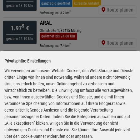
ganztägig geöffnet
kürzeste Anfahrt
gestern 13:10 Uhr
Route planen
*
Entfernung: ca. 3.7 km
ARAL
9
1.97
€
Ohmstraße 1, 86415 Mering
geöffnet bis 24:00 Uhr
gestern 15:10 Uhr
Route planen
*
Entfernung: ca. 7.4 km
RAN
9
1.97
€
Privatsphäre-Einstellungen
Robinienweg 3, 86438 Kissing
geöffnet bis 24:00 Uhr
Wir verwenden auf unserer Website Cookies, den Web Storage und Dienste
gestern 15:30 Uhr
Route planen
dritter. Einige von ihnen sind notwendig, während andere nicht notwendig
*
Entfernung: ca. 11.7 km
sind, uns jedoch helfen, unser Onlineangebot zu verbessern und
Shell
wirtschaftlich zu betreiben. Die Einwilligung umfasst alle vorausgewählten,
9
1.98
€
bzw. von Ihnen ausgewählten Cookies und Dienste, und die mit Ihnen
Augsburger Str. 49, 82291 Mammendorf
geöffnet bis 20:30 Uhr
verbundene Speicherung von Informationen auf Ihrem Endgerät sowie
gestern 16:15 Uhr
Route planen
deren anschließendes Auslesen und die folgende Verarbeitung
*
Entfernung: ca. 10 km
personenbezogener Daten. Indem Sie die Kategorien auswählen und auf
AVIA XPress
„Alle akzeptieren“ klicken, willigen Sie in die Verwendung der nicht
9
1.98
€
notwendigen Cookies und Dienste ein. Sie können Ihre Auswahl jederzeit
Bahnhofstr. 105, 82269 Geltendorf
ganztägig geöffnet
über den Cookie-Banner widerrufen oder anpassen.
gestern 13:10 Uhr