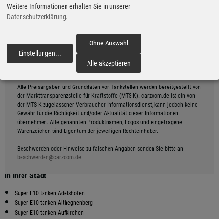
*
Entfernung: ca. 13.1 km
Weitere Informationen erhalten Sie in unserer
Datenschutzerklärung
.
Shell
9
2.07
€
Augsburger Str. 42, 82256 Fuerstenfeldbruck
ganztägig geöffnet
Ohne Auswahl
gestern 16:15 Uhr
Route planen
Einstellungen
...
*
Entfernung: ca. 13.6 km
fortfahren
Alle akzeptieren
Alle Preisangaben und Grunddaten von Tankstellen werden bereitgestellt von
der Markttransparenzstelle für Kraftstoffe (MTS-K). carzoom.de ist ein von
der MTS-K zugelassener Verbraucher-Informationsdienst, kann jedoch keine
Gewähr für die Richtigkeit und/oder Aktualität dieser Informationen
übernehmen. Alle genannten Produktnamen, Logos und eingetragene
Warenzeichen sind Eigentum der jeweiligen Rechteinhaber.
Beschwerden oder Hinweise zu falschen Angaben senden Sie bitte an
beschwerden@carzoom.de
.
Preiswerter tanken - finden Sie die günstigsten Super E10 Preise
in Ihrer Stadt
Super E10 tanken Adelshofen
Super E10 tanken Althegnenberg
Super E10 tanken Aufkirchen