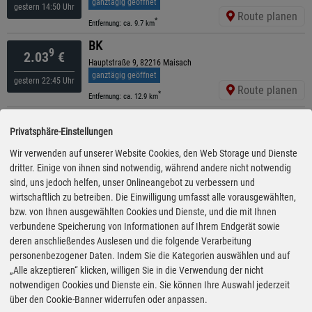
ganztägig geöffnet
gestern 14:50 Uhr
Route planen
*
Entfernung: ca. 9.7 km
BK
9
2.03
€
Hauptstraße 9, 82216 Maisach
ganztägig geöffnet
gestern 22:45 Uhr
Route planen
*
Entfernung: ca. 12.9 km
AMIDI Freie Tankstelle
4
2.04
€
Privatsphäre-Einstellungen
Hauptstr. 17, 85235 Odelzhausen
ganztägig geöffnet
Wir verwenden auf unserer Website Cookies, den Web Storage und Dienste
gestern 10:20 Uhr
Route planen
dritter. Einige von ihnen sind notwendig, während andere nicht notwendig
*
Entfernung: ca. 9.6 km
sind, uns jedoch helfen, unser Onlineangebot zu verbessern und
ORLEN Express
wirtschaftlich zu betreiben. Die Einwilligung umfasst alle vorausgewählten,
9
2.05
€
Münchner Str. 30, 82256 Fürstenfeldbruck
bzw. von Ihnen ausgewählten Cookies und Dienste, und die mit Ihnen
ganztägig geöffnet
verbundene Speicherung von Informationen auf Ihrem Endgerät sowie
gestern 16:10 Uhr
Route planen
deren anschließendes Auslesen und die folgende Verarbeitung
*
Entfernung: ca. 15 km
personenbezogener Daten. Indem Sie die Kategorien auswählen und auf
ARAL
„Alle akzeptieren“ klicken, willigen Sie in die Verwendung der nicht
9
2.07
€
Zadarstrasse 11, 82256 Fürstenfeldbruck
notwendigen Cookies und Dienste ein. Sie können Ihre Auswahl jederzeit
ganztägig geöffnet
über den Cookie-Banner widerrufen oder anpassen.
gestern 19:10 Uhr
Route planen