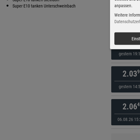
anpassen.
9
Super E10 tanken Unterschweinbach
1.98
Weitere Inform
gestern 16:
Datenschutzer
9
Eins
1.98
gestern 19:
9
2.03
gestern 14:
4
2.06
06.08.26 15: