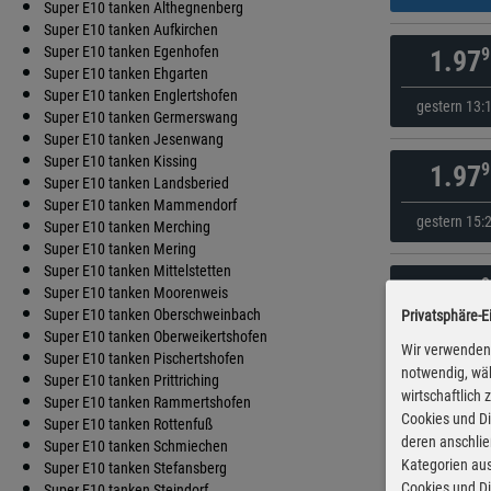
Super E10 tanken Althegnenberg
Super E10 tanken Aufkirchen
Super E10 tanken Egenhofen
9
1.97
Super E10 tanken Ehgarten
Super E10 tanken Englertshofen
gestern 13:
Super E10 tanken Germerswang
Super E10 tanken Jesenwang
Super E10 tanken Kissing
9
1.97
Super E10 tanken Landsberied
Super E10 tanken Mammendorf
gestern 15:
Super E10 tanken Merching
Super E10 tanken Mering
Super E10 tanken Mittelstetten
9
1.97
Super E10 tanken Moorenweis
Super E10 tanken Oberschweinbach
Privatsphäre-E
gestern 15:
Super E10 tanken Oberweikertshofen
Wir verwenden 
Super E10 tanken Pischertshofen
notwendig, wäh
Super E10 tanken Prittriching
wirtschaftlich
9
1.97
Super E10 tanken Rammertshofen
Cookies und Di
Super E10 tanken Rottenfuß
deren anschli
Super E10 tanken Schmiechen
gestern 15:
Kategorien aus
Super E10 tanken Stefansberg
Cookies und Di
Super E10 tanken Steindorf