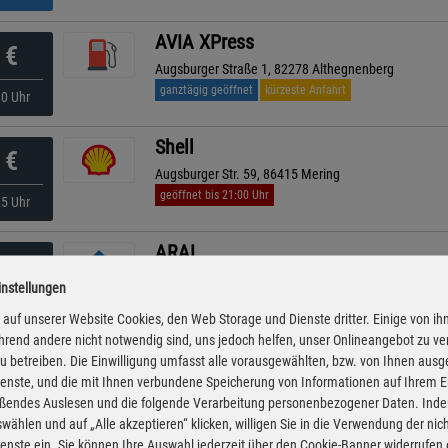
AVIA XPress
€
Augsburger Straße 1, 82278 Althegnenberg
ganztägig geöffnet
kürzeste Anfahrt
10 Uhr
Shell
€
Augsburger Str. 59, 86415 Mering
geöffnet bis 21:00 Uhr
25 Uhr
ARAL
€
Ohmstraße 1, 86415 Mering
instellungen
geöffnet bis 24:00 Uhr
10 Uhr
auf unserer Website Cookies, den Web Storage und Dienste dritter. Einige von ih
rend andere nicht notwendig sind, uns jedoch helfen, unser Onlineangebot zu v
RAN
 zu betreiben. Die Einwilligung umfasst alle vorausgewählten, bzw. von Ihnen aus
€
enste, und die mit Ihnen verbundene Speicherung von Informationen auf Ihrem 
Robinienweg 3, 86438 Kissing
eßendes Auslesen und die folgende Verarbeitung personenbezogener Daten. Inde
geöffnet bis 24:00 Uhr
30 Uhr
wählen und auf „Alle akzeptieren“ klicken, willigen Sie in die Verwendung der ni
enste ein. Sie können Ihre Auswahl jederzeit über den Cookie-Banner widerrufen