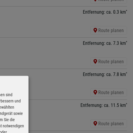
*
Entfernung: ca. 0.3 km
Route planen
*
Entfernung: ca. 7.3 km
Route planen
*
Entfernung: ca. 7.8 km
Route planen
nen sind
erbessern und
*
Entfernung: ca. 11.5 km
gewählten
Endgerät sowie
m Sie die
Route planen
cht notwendigen
 oder