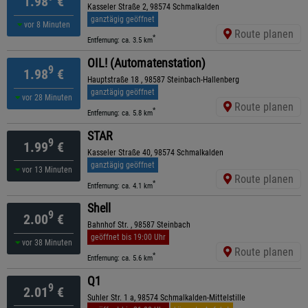
1.98
€
Kasseler Straße 2, 98574 Schmalkalden
ganztägig geöffnet
vor 8 Minuten
Route planen
*
Entfernung: ca. 3.5 km
OIL! (Automatenstation)
9
1.98
€
Hauptstraße 18 , 98587 Steinbach-Hallenberg
ganztägig geöffnet
vor 28 Minuten
Route planen
*
Entfernung: ca. 5.8 km
STAR
9
1.99
€
Kasseler Straße 40, 98574 Schmalkalden
ganztägig geöffnet
vor 13 Minuten
Route planen
*
Entfernung: ca. 4.1 km
Shell
9
2.00
€
Bahnhof Str. , 98587 Steinbach
geöffnet bis 19:00 Uhr
vor 38 Minuten
Route planen
*
Entfernung: ca. 5.6 km
Q1
9
2.01
€
Suhler Str. 1 a, 98574 Schmalkalden-Mittelstille