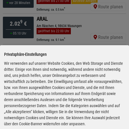
geöffnet bis 21:00 Uhr
kürzeste Anfahrt
vor 28 Minuten
Route planen
*
Entfernung: ca. 0.5 km
ARAL
9
2.02
€
Am Räschen 4, 98634 Wasungen
geöffnet bis 22:00 Uhr
05:10 Uhr
Route planen
*
Entfernung: ca. 9.1 km
Esso
9
2.02
€
Privatsphäre-Einstellungen
Oelmühle 14, 98597 Breitungen
geöffnet bis 21:00 Uhr
Wir verwenden auf unserer Website Cookies, den Web Storage und Dienste
vor 18 Minuten
Route planen
dritter. Einige von ihnen sind notwendig, während andere nicht notwendig
*
Entfernung: ca. 10.2 km
sind, uns jedoch helfen, unser Onlineangebot zu verbessern und
ARAL
wirtschaftlich zu betreiben. Die Einwilligung umfasst alle vorausgewählten,
9
2.03
€
Asbacher Straße 17 b, 98574 Schmalkalden
bzw. von Ihnen ausgewählten Cookies und Dienste, und die mit Ihnen
geöffnet bis 22:00 Uhr
verbundene Speicherung von Informationen auf Ihrem Endgerät sowie
vor 58 Minuten
Route planen
deren anschließendes Auslesen und die folgende Verarbeitung
*
Entfernung: ca. 2.1 km
personenbezogener Daten. Indem Sie die Kategorien auswählen und auf
AVIA
„Alle akzeptieren“ klicken, willigen Sie in die Verwendung der nicht
9
2.03
€
Körler Straße 13, 98593 Floh-Seligenthal
notwendigen Cookies und Dienste ein. Sie können Ihre Auswahl jederzeit
geöffnet bis 19:00 Uhr
über den Cookie-Banner widerrufen oder anpassen.
gestern 19:30 Uhr
Route planen