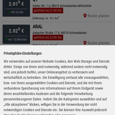
9
2.01
€
Suhler Str. 1 a, 98574 Schmalkalden-Mittelstille
geöffnet bis 21:00 Uhr
09:10 Uhr
Route planen
*
Entfernung: ca. 10.1 km
ARAL
9
2.02
€
Asbacher Straße 17 b, 98574 Schmalkalden
geöffnet bis 22:00 Uhr
vor 15 Minuten
Route planen
*
Entfernung: ca. 8.6 km
Esso
Privatsphäre-Einstellungen
9
2.02
€
Oelmühle 14, 98597 Breitungen
Wir verwenden auf unserer Website Cookies, den Web Storage und Dienste
geöffnet bis 21:00 Uhr
dritter. Einige von ihnen sind notwendig, während andere nicht notwendig
09:20 Uhr
Route planen
*
sind, uns jedoch helfen, unser Onlineangebot zu verbessern und
Entfernung: ca. 10.3 km
wirtschaftlich zu betreiben. Die Einwilligung umfasst alle vorausgewählten,
AVIA
bzw. von Ihnen ausgewählten Cookies und Dienste, und die mit Ihnen
9
2.03
€
Körler Straße 13, 98593 Floh-Seligenthal
verbundene Speicherung von Informationen auf Ihrem Endgerät sowie
geöffnet bis 19:00 Uhr
kürzeste Anfahrt
deren anschließendes Auslesen und die folgende Verarbeitung
gestern 19:30 Uhr
Route planen
*
personenbezogener Daten. Indem Sie die Kategorien auswählen und auf
Entfernung: ca. 4.6 km
„Alle akzeptieren“ klicken, willigen Sie in die Verwendung der nicht
AVIA
notwendigen Cookies und Dienste ein. Sie können Ihre Auswahl jederzeit
9
2.03
€
J.-C.-Von-Weiß-Straße 1, 36448 Bad Liebenstein - Schweina