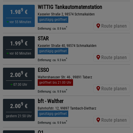
WITTIG Tankautomatenstation
9
1.98
€
Kasseler Straße 2, 98574 Schmalkalden
ganztägig geöffnet
vor 55 Minuten
Route planen
*
Entfernung: ca. 8.9 km
STAR
9
1.99
€
Kasseler Straße 40, 98574 Schmalkalden
ganztägig geöffnet
vor 60 Minuten
Route planen
*
Entfernung: ca. 9.3 km
ESSO
9
2.00
€
Waltershaeuser Str. 46 , 99891 Tabarz
geöffnet bis 21:00 Uhr
07:30 Uhr
Route planen
*
Entfernung: ca. 9.9 km
bft - Walther
9
2.00
€
Bahnhofstr. 12, 99897 Tambach-Dietharz
ganztägig geöffnet
gestern 21:50 Uhr
Route planen
*
Entfernung: ca. 9.9 km
Q1