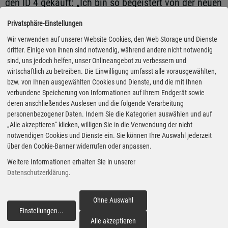
den ID 4 gekauft: „Ich bin so begeistert von der neuen
ID-Familie, dass ich gleich noch einmal zugeschlagen
Privatsphäre-Einstellungen
habe“, sagte Mario Heyer in Dresden. Und Matthais
Wir verwenden auf unserer Website Cookies, den Web Storage und Dienste
Hoeper ist schon länger treuer E-Kunde bei VW. Der
dritter. Einige von ihnen sind notwendig, während andere nicht notwendig
sind, uns jedoch helfen, unser Onlineangebot zu verbessern und
54-Jährige fuhr schon vor seinem ID 3, von dem er
wirtschaftlich zu betreiben. Die Einwilligung umfasst alle vorausgewählten,
immer noch begeistert ist, einen e-Up und einen e-
bzw. von Ihnen ausgewählten Cookies und Dienste, und die mit Ihnen
Golf. Jetzt freut er sich über den ID 4 als
verbundene Speicherung von Informationen auf Ihrem Endgerät sowie
deren anschließendes Auslesen und die folgende Verarbeitung
„Familienzuwachs“ und wird darüber hinaus bald in
personenbezogener Daten. Indem Sie die Kategorien auswählen und auf
eine 300 Quadratmeter große Photovoltaik-Anlage
„Alle akzeptieren“ klicken, willigen Sie in die Verwendung der nicht
notwendigen Cookies und Dienste ein. Sie können Ihre Auswahl jederzeit
auf dem Dach seines Hauses investieren, die dann
über den Cookie-Banner widerrufen oder anpassen.
seine bereits vorhandene „Elli“-Wallbox von
Weitere Informationen erhalten Sie in unserer
Volkswagen mit Solarenergie versorgen wird. Und
Datenschutzerklärung
.
noch eines weiß Hoeper schon heute: „Sobald es
geht, wird auch der ID Buzz bestellt.“
Ohne Auswahl
Einstellungen
...
fortfahren
Alle akzeptieren