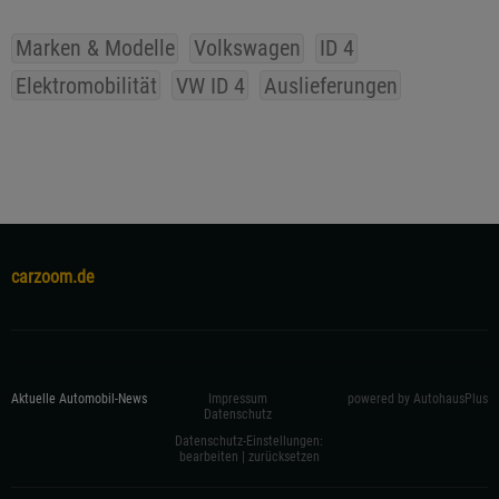
Marken & Modelle
Volkswagen
ID 4
Elektromobilität
VW ID 4
Auslieferungen
carzoom.de
Aktuelle Automobil-News
Impressum
powered by AutohausPlus
Datenschutz
Datenschutz-Einstellungen:
bearbeiten
|
zurücksetzen