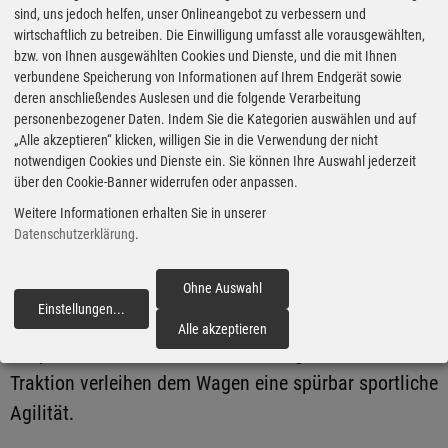
sind, uns jedoch helfen, unser Onlineangebot zu verbessern und
wirtschaftlich zu betreiben. Die Einwilligung umfasst alle vorausgewählten,
Am deutlichsten profitiert der Wagen dort, wo
bzw. von Ihnen ausgewählten Cookies und Dienste, und die mit Ihnen
verbundene Speicherung von Informationen auf Ihrem Endgerät sowie
Anspruch und Abstimmung tatsächlich
deren anschließendes Auslesen und die folgende Verarbeitung
zueinanderfinden: beim Fahren in den stärkeren
personenbezogener Daten. Indem Sie die Kategorien auswählen und auf
Varianten. Vor allem das VZ-Topmodell zeigt, welches
„Alle akzeptieren“ klicken, willigen Sie in die Verwendung der nicht
notwendigen Cookies und Dienste ein. Sie können Ihre Auswahl jederzeit
Potenzial in dem Konzept steckt. In der Stadt ist der
über den Cookie-Banner widerrufen oder anpassen.
kleine Stromer flink genug, um sich durch Lücken zu
Weitere Informationen erhalten Sie in unserer
wuseln, beim Einparken hilft die Rückfahrkamera, und
Datenschutzerklärung
.
in kurvigen Landstraßen-Passagen wirkt er wach,
Ohne Auswahl
direkt und erstaunlich gierig auf Richtungswechsel.
Einstellungen
...
fortfahren
Der kräftige Antritt aus niedrigen Geschwindigkeiten,
Alle akzeptieren
die präzise Vorderachse und die insgesamt hohe
Traktion verleihen dem Wagen eine spürbar sportliche
Agilität.