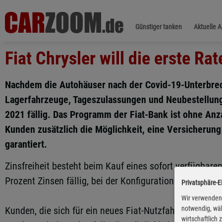
Günstiger tanken
Aktuelle 
Fiat Chrysler will die erste Ra
Nachdem die Autohäuser nach der Covid-19-Unterbrech
Lagerfahrzeuge, Tageszulassungen und Neubestellunge
2021 fällig. Das Programm der Fiat-Bank ist ohne Anz
Kunden zusätzlich die Möglichkeit, eine Versicherun
garantiert.
Zinsfreiheit besteht beim Kauf eines sofort verfügbar
Prozent Zinsen fällig, bei der Konfiguration und der Ne
Privatsphäre-E
Wir verwenden 
notwendig, wäh
Kunden, die sich für ein neues Fiat-Nutzfahrzeug inte
wirtschaftlich