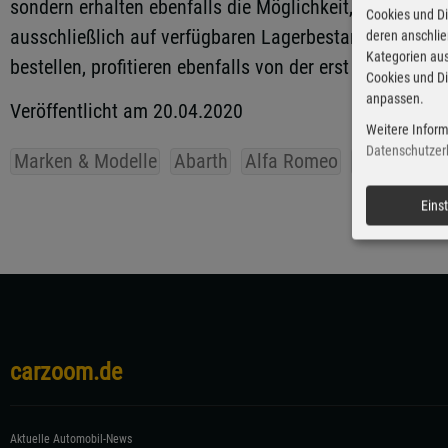
sondern erhalten ebenfalls die Möglichkeit, heute zu k
Cookies und Di
ausschließlich auf verfügbaren Lagerbestand, wobei der
deren anschli
Kategorien aus
bestellen, profitieren ebenfalls von der erst 2021 zu za
Cookies und Di
anpassen.
Veröffentlicht am 20.04.2020
Weitere Inform
Datenschutzer
Marken & Modelle
Abarth
Alfa Romeo
Fiat
Jeep
Eins
carzoom.de
Aktuelle Automobil-News