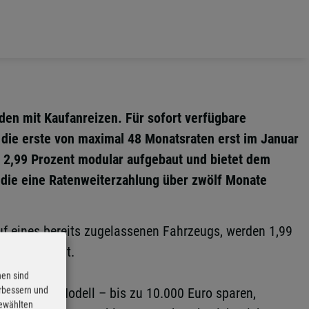
den mit Kaufanreizen. Für sofort verfügbare
die erste von maximal 48 Monatsraten erst im Januar
l 2,99 Prozent modular aufgebaut und bietet dem
 die eine Ratenweiterzahlung über zwölf Monate
auf eines bereits zugelassenen Fahrzeugs, werden 1,99
 2,99 Prozent.
nen sind
erbessern und
sgewählten Modell – bis zu 10.000 Euro sparen,
gewählten