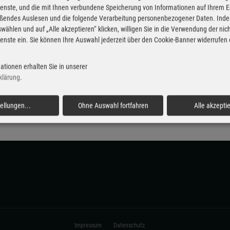
aufen und ihre erste Finanzierungsrate zu beginn des nä
enste, und die mit Ihnen verbundene Speicherung von Informationen auf Ihrem 
 Kunde immer die volle vierjährige Fiat-Professional-Ga
eßendes Auslesen und die folgende Verarbeitung personenbezogener Daten. Inde
wählen und auf „Alle akzeptieren“ klicken, willigen Sie in die Verwendung der ni
hlenden ersten Rate. (ampnet/jri)
enste ein. Sie können Ihre Auswahl jederzeit über den Cookie-Banner widerrufen
ationen erhalten Sie in unserer
klärung
.
Fiat Chrysler
Finanzierungsangebot
tellungen
...
Ohne Auswahl fortfahren
Alle akzepti
Impressum
Datenschutz