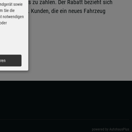
chsten Jahres zu zahlen. Der Rabatt bezieht sich
Endgerät sowie
rantie erhält. Kunden, die ein neues Fahrzeug
m Sie die
cht notwendigen
 oder
eren
powered by AutohausPlus