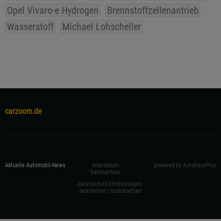
Opel Vivaro-e Hydrogen
Brennstoffzellenantrieb
Wasserstoff
Michael Lohscheller
carzoom.de
Aktuelle Automobil-News
Impressum
powered by AutohausPlus
Datenschutz
Datenschutz-Einstellungen:
bearbeiten
|
zurücksetzen