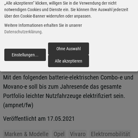
im Unterboden durch drei 700-bar-Wasserstoff-Tanks
„Alle akzeptieren“ klicken, willigen Sie in die Verwendung der nicht
notwendigen Cookies und Dienste ein. Sie können Ihre Auswahl jederzeit
ersetzt wurde. Dank der Plug-in-Möglichkeit lässt sich
über den Cookie-Banner widerrufen oder anpassen.
die Batterie bei Bedarf auch extern aufladen, so dass
Weitere Informationen erhalten Sie in unserer
das Fahrzeug auch 50 Kilometer rein batterie-
Datenschutzerklärung
.
elektrisch zurücklegen kann.
Ohne Auswahl
Einstellungen
...
fortfahren
Mit dem Vivaro-e Hydrogen erweitert Opel sein
Alle akzeptieren
Angebot der elektrifizierten leichten Nutzfahrzeuge.
Mit den folgenden batterie-elektrischen Combo‑e und
Movano-e soll bis zum Jahresende das gesamte
Portfolio leichter Nutzfahrzeuge elektrifiziert sein.
(ampnet/fw)
Veröffentlicht am 17.05.2021
Marken & Modelle
Opel
Vivaro
Elektromobilität