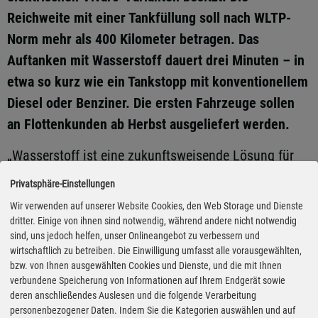
Reichweite mit einer Tankfüllung soll nach WLTP-
Norm mehr als 400 Kilometer betragen. Das
Auftanken mit Wasserstoff dauert drei Minuten – in
etwa so kurz wie ein Tankstopp mit konventionellem
Diesel oder Benziner. Die ersten Fahrzeuge sollen
an Flottenkunden ab Herbst ausgeliefert werden.
„Wasserstoff ist eine zukunftsweisende Lösung für
ein effizientes Energiesystem frei von fossilen
Privatsphäre-Einstellungen
Kraftstoffen“, sagt Opel-Chef Michael Lohscheller.
Wir verwenden auf unserer Website Cookies, den Web Storage und Dienste
„Dieses Antriebssystem verbindet alle Vorzüge von
dritter. Einige von ihnen sind notwendig, während andere nicht notwendig
sind, uns jedoch helfen, unser Onlineangebot zu verbessern und
Null-Emissionen, hoher Reichweite und kurzem
wirtschaftlich zu betreiben. Die Einwilligung umfasst alle vorausgewählten,
Tankstopp.“ Der neue Brennstoffzellen-Transporter
bzw. von Ihnen ausgewählten Cookies und Dienste, und die mit Ihnen
verbundene Speicherung von Informationen auf Ihrem Endgerät sowie
basiert auf dem bereits erhältlichen batterie-
deren anschließendes Auslesen und die folgende Verarbeitung
elektrischen Opel Vivaro-e, wobei die Antriebsbatterie
personenbezogener Daten. Indem Sie die Kategorien auswählen und auf