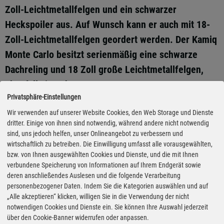
Zoll-Leichtmetallfelgen und ein schwarzer
Heckspoiler aus. Auf Wunsch kann er auch mit 18-
Zoll-Leichtmetallfelgen geordert werden. Der Kamiq
Monte Carlo besitzt serienmäßig eine schwarze
Dachreling und 18 Zoll große Leichtmetallfelgen,
ebenfalls in Schwarz.
Privatsphäre-Einstellungen
Den Innenraum prägen Sportsitze mit integrierten
Wir verwenden auf unserer Website Cookies, den Web Storage und Dienste
Kopfstützen, ein Multifunktions-Sportlenkrad mit
dritter. Einige von ihnen sind notwendig, während andere nicht notwendig
sind, uns jedoch helfen, unser Onlineangebot zu verbessern und
perforiertem Leder. Ebenso wie Lederschaltknauf und
wirtschaftlich zu betreiben. Die Einwilligung umfasst alle vorausgewählten,
-handbremshebel zieren es rote Nähte. Dazu kommen
bzw. von Ihnen ausgewählten Cookies und Dienste, und die mit Ihnen
LED-Ambientebeleuchtung, die Pedalerie in
verbundene Speicherung von Informationen auf Ihrem Endgerät sowie
deren anschließendes Auslesen und die folgende Verarbeitung
Edelstahldesign und Dekorelemente in Carbonoptik
personenbezogener Daten. Indem Sie die Kategorien auswählen und auf
sowie das Infotainmentsystem Bolero inklusive
„Alle akzeptieren“ klicken, willigen Sie in die Verwendung der nicht
notwendigen Cookies und Dienste ein. Sie können Ihre Auswahl jederzeit
digitalem Radioempfang DAB+, Bluetooth-
über den Cookie-Banner widerrufen oder anpassen.