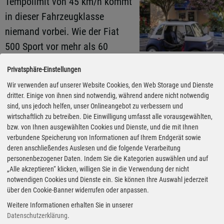
Tempolimit von 45 km/h kommt
in dieser Fahrzeugklasse
niemand vorbei. Wie der Fiat
500 Sport vor mehr als 60
Jahren, unterscheidet sich der
Privatsphäre-Einstellungen
sportliche Topolino durch eine
Wir verwenden auf unserer Website Cookies, den Web Storage und Dienste
farblich markierte Motorhaube
dritter. Einige von ihnen sind notwendig, während andere nicht notwendig
von den „zivilen Versionen“. Zur
sind, uns jedoch helfen, unser Onlineangebot zu verbessern und
wirtschaftlich zu betreiben. Die Einwilligung umfasst alle vorausgewählten,
Wahl stehen Weiß mit roten
bzw. von Ihnen ausgewählten Cookies und Dienste, und die mit Ihnen
Streifen, Blau mit weißen
verbundene Speicherung von Informationen auf Ihrem Endgerät sowie
deren anschließendes Auslesen und die folgende Verarbeitung
Streifen, Gelb mit schwarzen
personenbezogener Daten. Indem Sie die Kategorien auswählen und auf
Streifen und Schwarz mit roten
„Alle akzeptieren“ klicken, willigen Sie in die Verwendung der nicht
notwendigen Cookies und Dienste ein. Sie können Ihre Auswahl jederzeit
Streifen. Außerdem besitzt der
über den Cookie-Banner widerrufen oder anpassen.
Sport spezielle Zierleisten,
Weitere Informationen erhalten Sie in unserer
Fotos: Autoren-Union Mobilität
mattschwarze Felgen und Sport-
Datenschutzerklärung
.