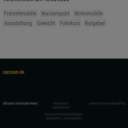
Freizeitmobile
Wassersport
Wohnmobile
Ausstattung
Gewicht
Fahrkurs
Ratgeber
carzoom.de
Aktuelle Automobil-News
Impressum
powered by AutohausPlus
Datenschutz
Datenschutz-Einstellungen:
bearbeiten
|
zurücksetzen