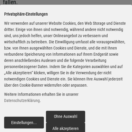
fallen.
Privatsphäre-Einstellungen
Beispiel Geschirr: Zwar ist das Servieren der Speisen
Wir verwenden auf unserer Website Cookies, den Web Storage und Dienste
auf Porzellan auch im Urlaub sehr stilvoll, aber
dritter. Einige von ihnen sind notwendig, während andere nicht notwendig
sind, uns jedoch helfen, unser Onlineangebot zu verbessern und
leichte Teller und Tassen aus Kunststoffen wie
wirtschaftlich zu betreiben. Die Einwilligung umfasst alle vorausgewählten,
Melamin wiegen weniger als die Hälfte ihrer irdenen
bzw. von Ihnen ausgewählten Cookies und Dienste, und die mit Ihnen
Kollegen. Auch ein
Campingstuhl
kann nur zwei
verbundene Speicherung von Informationen auf Ihrem Endgerät sowie
deren anschließendes Auslesen und die folgende Verarbeitung
Kilogramm leicht sein, andere bringen es auf satte
personenbezogener Daten. Indem Sie die Kategorien auswählen und auf
sechs. Gasflaschen aus Aluminium statt aus Stahl
„Alle akzeptieren“ klicken, willigen Sie in die Verwendung der nicht
notwendigen Cookies und Dienste ein. Sie können Ihre Auswahl jederzeit
sind teurer, aber fast zehn Kilogramm leichter.
über den Cookie-Banner widerrufen oder anpassen.
Addiert man eins zum anderen, lässt sich allein bei
Weitere Informationen erhalten Sie in unserer
der Ausrüstung ein guter Zentner einsparen und statt
Datenschutzerklärung
.
dessen für Vorräte oder Souvenirs aus der
Sommerfrische nutzen. Die Wartezeit auf das neue
Ohne Auswahl
Einstellungen
...
Reisemobil gestaltet die Schäppchenjagd allemal
fortfahren
Alle akzeptieren