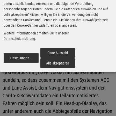
die Höchstgeschwindigkeit erreicht. Der
deren anschließendes Auslesen und die folgende Verarbeitung
personenbezogener Daten. Indem Sie die Kategorien auswählen und auf
Energiespeicher mit 77 kWh befindet sich zwischen
„Alle akzeptieren“ klicken, willigen Sie in die Verwendung der nicht
den beiden Achsen im Fahrzeugboden.
notwendigen Cookies und Dienste ein. Sie können Ihre Auswahl jederzeit
über den Cookie-Banner widerrufen oder anpassen.
Neben der neuen Hardware spendierten die VW-
Weitere Informationen erhalten Sie in unserer
Datenschutzerklärung
.
Entwickler der Baureihe auch eine vollkommen neue
Software-Generation, mit der Aktualisierungen und
Ohne Auswahl
Zusatzfunktionen „over the air“ aufgespielt werden
Einstellungen
...
fortfahren
Alle akzeptieren
können. Die Assistenzsysteme lassen sich per
Tastendruck im „Travel Assist mit Schwarmdaten“
bündeln, so dass zusammen mit den Systemen ACC
und Lane Assist, dem Navigationssystem und den
Car-to-X-Schwarmdaten ein teilautomatisiertes
Fahren möglich sein soll. Ein Head-up-Display, das
unter anderem auch die Abbiegepfeile der Navigation