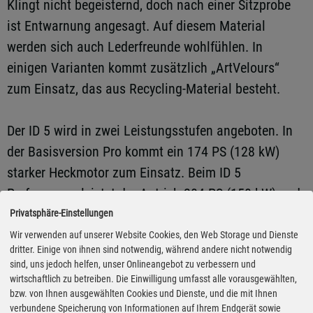
Klingt nicht begeisternd, doch nach einer Sitzprobe
ist Entwarnung angesagt. Auf diesem Material
werden sich auch Lederfreunde wohlfühlen. In
einigen Varianten kommt zusätzlich „ArtVelours“
zum Einsatz, das aus Recycling-Material besteht.
Der ID 5 wird in zwei Leistungsstufen angeboten. In
der Basisversion Pro kommt ein 174 PS (128 kW)
starker Heckmotor zum Einsatz. Beim ID 5
Performance leistet der Antrieb 204 PS (150 kW) und
bei der Topversion ID 5 GTX mit Allradantrieb
Privatsphäre-Einstellungen
kommen die beiden vorne und im Heck montierten
Wir verwenden auf unserer Website Cookies, den Web Storage und Dienste
dritter. Einige von ihnen sind notwendig, während andere nicht notwendig
Motoren auf gemeinsame 299 PS (220 kW). Das
sind, uns jedoch helfen, unser Onlineangebot zu verbessern und
reicht, um in 6,3 Sekunden von Null auf 100 km/h zu
wirtschaftlich zu betreiben. Die Einwilligung umfasst alle vorausgewählten,
bzw. von Ihnen ausgewählten Cookies und Dienste, und die mit Ihnen
beschleunigen. Bei Tempo 180 ist bei allen Varianten
verbundene Speicherung von Informationen auf Ihrem Endgerät sowie