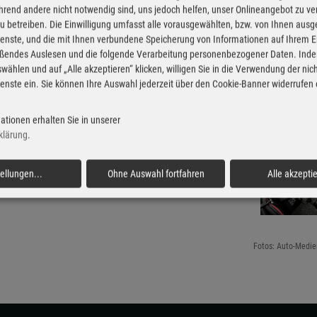
rend andere nicht notwendig sind, uns jedoch helfen, unser Onlineangebot zu v
ZF Cetrax
Produktionsjubiläum
 zu betreiben. Die Einwilligung umfasst alle vorausgewählten, bzw. von Ihnen aus
enste, und die mit Ihnen verbundene Speicherung von Informationen auf Ihrem 
eßendes Auslesen und die folgende Verarbeitung personenbezogener Daten. Inde
wählen und auf „Alle akzeptieren“ klicken, willigen Sie in die Verwendung der ni
enste ein. Sie können Ihre Auswahl jederzeit über den Cookie-Banner widerrufen
ationen erhalten Sie in unserer
klärung
.
tellungen
...
Ohne Auswahl fortfahren
Alle akzepti
Fotos: Auto-Medie