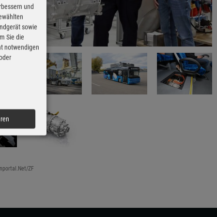
erbessern und
gewählten
Endgerät sowie
m Sie die
cht notwendigen
 oder
eren
nportal.Net/ZF