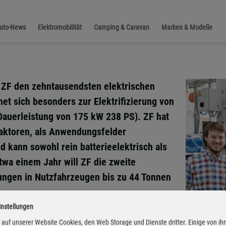
Auto-News
Elektromobilität
Camping & Caravan
Marken & Modelle
 ZF den zehntausendsten elektrischen
et sich besonders zur Elektrifizierung von
Dauerleistung von 175 kW 238 PS). ZF hat
aktoren, als Anwendungsfelder
d kann sowohl rein batterieelektrisch als
twa einem Jahr will ZF die zweite
ungen in Nutzfahrzeugen bis zu 44 Tonnen
instellungen
auf unserer Website Cookies, den Web Storage und Dienste dritter. Einige von ih