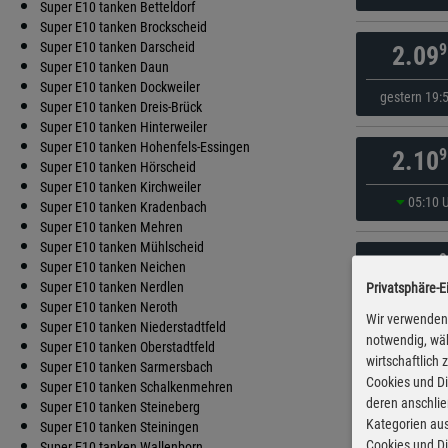
Super E10 tanken Betteldorf
Super E10 tanken Brockscheid
Super E10 tanken Darscheid
9
2.09
Super E10 tanken Daun
Super E10 tanken Dockweiler
gestern 19:
Super E10 tanken Dreis-Brück
Super E10 tanken Hinterweiler
Super E10 tanken Hohenfels-Essingen
9
2.10
Super E10 tanken Hörscheid
Super E10 tanken Kirchweiler
05:10 
Super E10 tanken Kradenbach
Super E10 tanken Mehren
Super E10 tanken Mühlscheid
9
2.10
Super E10 tanken Neichen
Super E10 tanken Nerdlen
Privatsphäre-E
gestern 19:
Super E10 tanken Neroth
Wir verwenden 
Super E10 tanken Niederstadtfeld
notwendig, wäh
Super E10 tanken Oberstadtfeld
wirtschaftlich
9
2.10
Super E10 tanken Sarmersbach
Cookies und Di
Super E10 tanken Schalkenmehren
deren anschli
Super E10 tanken Steineberg
gestern 19:
Kategorien aus
Super E10 tanken Steiningen
Cookies und Di
Super E10 tanken Wallenborn