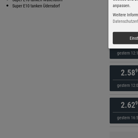
anpassen.
9
Super E10 tanken Üdersdorf
2.11
Weitere Inform
05:10 
Datenschutzer
0
Eins
2.13
gestern 12:
9
2.58
gestern 12:
9
2.62
gestern 16: