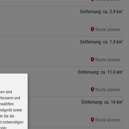
*
Entfernung: ca. 2.8 km
Route planen
*
Entfernung: ca. 1.8 km
Route planen
*
Entfernung: ca. 11.6 km
Route planen
nen sind
erbessern und
*
Entfernung: ca. 14 km
gewählten
Endgerät sowie
m Sie die
Route planen
cht notwendigen
 oder