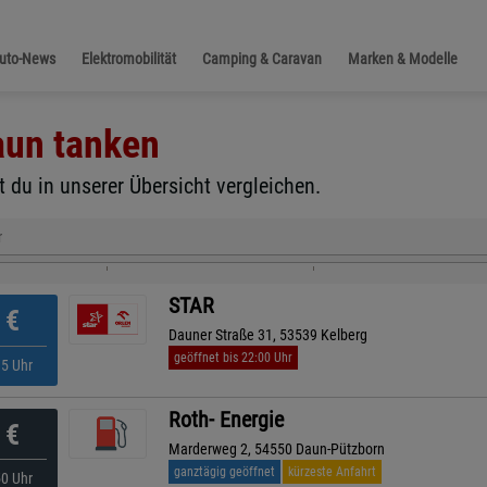
Auto-News
Elektromobilität
Camping & Caravan
Marken & Modelle
aun
tanken
 du in unserer Übersicht vergleichen.
r
STAR
€
Dauner Straße 31, 53539 Kelberg
geöffnet bis 22:00 Uhr
35 Uhr
Roth- Energie
€
Marderweg 2, 54550 Daun-Pützborn
ganztägig geöffnet
kürzeste Anfahrt
50 Uhr