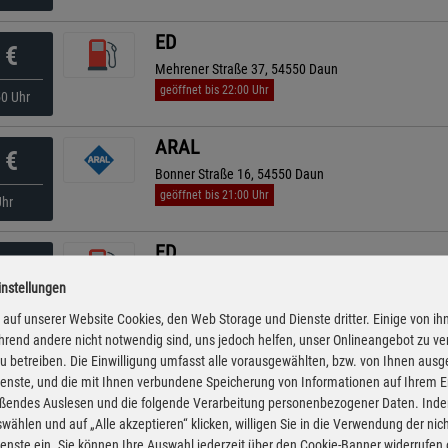
ED
€
Mehrener Straße 37, 54550 Daun
geöffnet bis 22:00 Uhr
50 Uhr
ARAL
€
Bonner Straße 16, 54550 Daun
geöffnet bis 21:00 Uhr
Uhr
ED
€
Sarresdorfer Straße 91, 54568 Gerolstein
instellungen
geöffnet bis 21:00 Uhr
45 Uhr
auf unserer Website Cookies, den Web Storage und Dienste dritter. Einige von ih
rend andere nicht notwendig sind, uns jedoch helfen, unser Onlineangebot zu v
ED
 zu betreiben. Die Einwilligung umfasst alle vorausgewählten, bzw. von Ihnen aus
€
enste, und die mit Ihnen verbundene Speicherung von Informationen auf Ihrem 
Kölner Straße 40, 54576 Hillesheim
eßendes Auslesen und die folgende Verarbeitung personenbezogener Daten. Inde
geöffnet bis 21:00 Uhr
45 Uhr
wählen und auf „Alle akzeptieren“ klicken, willigen Sie in die Verwendung der ni
enste ein. Sie können Ihre Auswahl jederzeit über den Cookie-Banner widerrufen