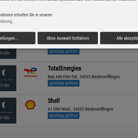
ARAL
€
Gerolsteiner Straße 47, 54570 Pelm
ationen erhalten Sie in unserer
geöffnet bis 21:00 Uhr
Uhr
klärung
.
BFT
tellungen
...
Ohne Auswahl fortfahren
Alle akzepti
€
Adenauer Str. 5, 54578 Nohn
ganztägig geöffnet
10 Uhr
TotalEnergies
€
Bab A48 Eifel Ost , 54533 Niederoefflingen
ganztägig geöffnet
05 Uhr
Shell
€
A1 Eifel West , 54533 Niederoefflingen
ganztägig geöffnet
50 Uhr