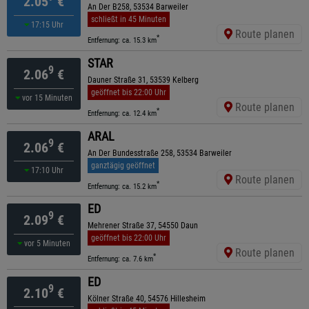
2.05
€
An Der B258, 53534 Barweiler
schließt in 45 Minuten
17:15 Uhr
Route planen
*
Entfernung: ca. 15.3 km
STAR
9
2.06
€
Dauner Straße 31, 53539 Kelberg
geöffnet bis 22:00 Uhr
vor 15 Minuten
Route planen
*
Entfernung: ca. 12.4 km
ARAL
9
2.06
€
An Der Bundesstraße 258, 53534 Barweiler
ganztägig geöffnet
17:10 Uhr
Route planen
*
Entfernung: ca. 15.2 km
ED
9
2.09
€
Mehrener Straße 37, 54550 Daun
geöffnet bis 22:00 Uhr
vor 5 Minuten
Route planen
*
Entfernung: ca. 7.6 km
ED
9
2.10
€
Kölner Straße 40, 54576 Hillesheim