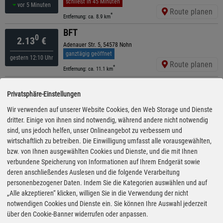
schließt in 45 Minuten
vor 5 Minuten
Route planen
*
Entfernung: ca. 8.9 km
BFT
0
2.13
€
Adenauer Str. 5, 54578 Nohn
ganztägig geöffnet
gestern 12:10 Uhr
Route planen
*
Entfernung: ca. 11.1 km
Roth- Energie
9
2.13
€
Privatsphäre-Einstellungen
Marderweg 2, 54550 Daun-Pützborn
ganztägig geöffnet
Wir verwenden auf unserer Website Cookies, den Web Storage und Dienste
12:25 Uhr
Route planen
dritter. Einige von ihnen sind notwendig, während andere nicht notwendig
*
Entfernung: ca. 6.1 km
sind, uns jedoch helfen, unser Onlineangebot zu verbessern und
ED
wirtschaftlich zu betreiben. Die Einwilligung umfasst alle vorausgewählten,
9
2.13
€
Sarresdorfer Straße 91, 54568 Gerolstein
bzw. von Ihnen ausgewählten Cookies und Dienste, und die mit Ihnen
schließt in 45 Minuten
verbundene Speicherung von Informationen auf Ihrem Endgerät sowie
12:10 Uhr
Route planen
deren anschließendes Auslesen und die folgende Verarbeitung
*
Entfernung: ca. 8.1 km
personenbezogener Daten. Indem Sie die Kategorien auswählen und auf
ARAL
„Alle akzeptieren“ klicken, willigen Sie in die Verwendung der nicht
9
2.14
€
Gerolsteiner Straße 47, 54570 Pelm
notwendigen Cookies und Dienste ein. Sie können Ihre Auswahl jederzeit
schließt in 45 Minuten
kürzeste Anfahrt
über den Cookie-Banner widerrufen oder anpassen.
13:55 Uhr
Route planen