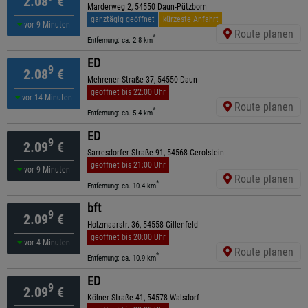
2.08
€
Marderweg 2, 54550 Daun-Pützborn
ganztägig geöffnet
kürzeste Anfahrt
vor 9 Minuten
Route planen
*
Entfernung: ca. 2.8 km
ED
9
2.08
€
Mehrener Straße 37, 54550 Daun
geöffnet bis 22:00 Uhr
vor 14 Minuten
Route planen
*
Entfernung: ca. 5.4 km
ED
9
2.09
€
Sarresdorfer Straße 91, 54568 Gerolstein
geöffnet bis 21:00 Uhr
vor 9 Minuten
Route planen
*
Entfernung: ca. 10.4 km
bft
9
2.09
€
Holzmaarstr. 36, 54558 Gillenfeld
geöffnet bis 20:00 Uhr
vor 4 Minuten
Route planen
*
Entfernung: ca. 10.9 km
ED
9
2.09
€
Kölner Straße 41, 54578 Walsdorf