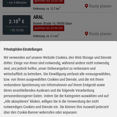
geöffnet bis 20:00 Uhr
vor 9 Minuten
Route planen
*
Entfernung: ca. 12.7 km
ARAL
9
2.10
€
Bonner Straße 16, 54550 Daun
geöffnet bis 20:00 Uhr
05:10 Uhr
Route planen
*
Entfernung: ca. 5.1 km
ARAL
9
2.11
€
Privatsphäre-Einstellungen
Gerolsteiner Straße 47, 54570 Pelm
geöffnet bis 20:00 Uhr
Wir verwenden auf unserer Website Cookies, den Web Storage und Dienste
05:10 Uhr
Route planen
dritter. Einige von ihnen sind notwendig, während andere nicht notwendig
*
Entfernung: ca. 8.4 km
sind, uns jedoch helfen, unser Onlineangebot zu verbessern und
Ewald Wolter GmbH
wirtschaftlich zu betreiben. Die Einwilligung umfasst alle vorausgewählten,
9
2.16
€
Wittlicher Straße 5, 54531 Manderscheid
bzw. von Ihnen ausgewählten Cookies und Dienste, und die mit Ihnen
geöffnet bis 18:00 Uhr
verbundene Speicherung von Informationen auf Ihrem Endgerät sowie
vor 34 Minuten
Route planen
deren anschließendes Auslesen und die folgende Verarbeitung
*
Entfernung: ca. 9.7 km
personenbezogener Daten. Indem Sie die Kategorien auswählen und auf
TotalEnergies
„Alle akzeptieren“ klicken, willigen Sie in die Verwendung der nicht
9
2.59
€
Bab A48 Eifel Ost , 54533 Niederoefflingen
notwendigen Cookies und Dienste ein. Sie können Ihre Auswahl jederzeit
ganztägig geöffnet
über den Cookie-Banner widerrufen oder anpassen.
gestern 17:25 Uhr
Route planen