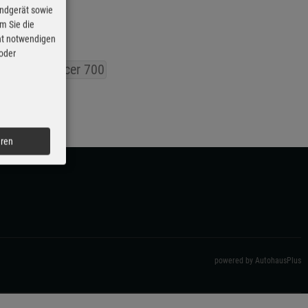
Endgerät sowie
m Sie die
cht notwendigen
 oder
Yamaha Tracer 700
eren
powered by AutohausPlus