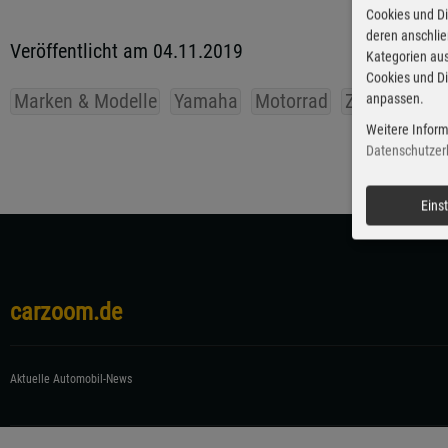
Cookies und Di
deren anschli
Veröffentlicht am 04.11.2019
Kategorien aus
Cookies und Di
Marken & Modelle
Yamaha
Motorrad
Zweirad & M
anpassen.
Weitere Inform
Datenschutzer
Eins
carzoom.de
Aktuelle Automobil-News