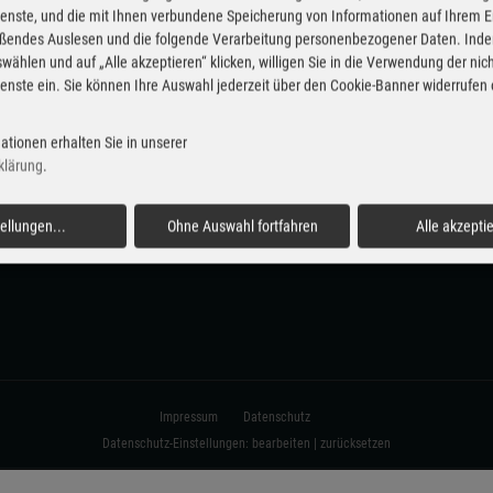
enste, und die mit Ihnen verbundene Speicherung von Informationen auf Ihrem 
eßendes Auslesen und die folgende Verarbeitung personenbezogener Daten. Inde
wählen und auf „Alle akzeptieren“ klicken, willigen Sie in die Verwendung der ni
enste ein. Sie können Ihre Auswahl jederzeit über den Cookie-Banner widerrufen
ehrspur
Neue Modelle
Marketing & Messen
EICMA
ationen erhalten Sie in unserer
klärung
.
tellungen
...
Ohne Auswahl fortfahren
Alle akzepti
Impressum
Datenschutz
Datenschutz-Einstellungen:
bearbeiten
|
zurücksetzen