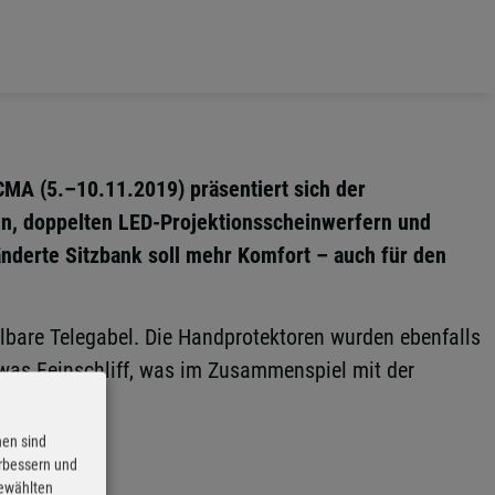
CMA (5.–10.11.2019) präsentiert sich der
en, doppelten LED-Projektionsscheinwerfern und
änderte Sitzbank soll mehr Komfort – auch für den
llbare Telegabel. Die Handprotektoren wurden ebenfalls
twas Feinschliff, was im Zusammenspiel mit der
nen sind
erbessern und
gewählten