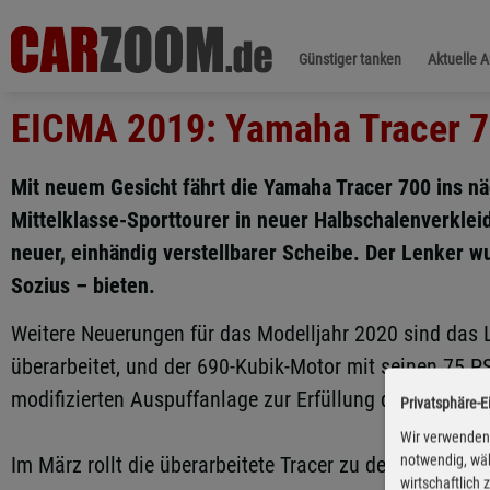
Günstiger tanken
Aktuelle 
EICMA 2019: Yamaha Tracer 7
Mit neuem Gesicht fährt die Yamaha Tracer 700 ins n
Mittelklasse-Sporttourer in neuer Halbschalenverkle
neuer, einhändig verstellbarer Scheibe. Der Lenker w
Sozius – bieten.
Weitere Neuerungen für das Modelljahr 2020 sind das L
überarbeitet, und der 690-Kubik-Motor mit seinen 75 P
modifizierten Auspuffanlage zur Erfüllung der neuen E
Privatsphäre-E
Wir verwenden 
notwendig, wäh
Im März rollt die überarbeitete Tracer zu den Händlern.
wirtschaftlich