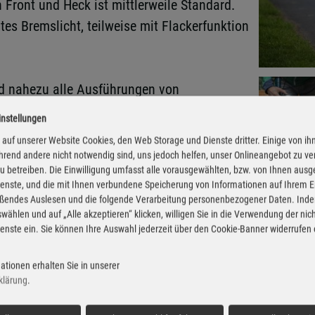
n Front und Heck ist mittlerweile Standard.
es Bremslicht, teilweise mit Flackerfunktion
nd nahezu alle Ausführungen von
rszulassungsordnung (StVZO). Nach wie vor
instellungen
t am Rad angebracht sein muss, betont die
auf unserer Website Cookies, den Web Storage und Dienste dritter. Einige von ih
d bekanntermaßen mittlerweile auch
rend andere nicht notwendig sind, uns jedoch helfen, unser Onlineangebot zu v
Fotos: Autoren-Un
 zu betreiben. Die Einwilligung umfasst alle vorausgewählten, bzw. von Ihnen aus
icht zulässig sind allerdings Blinkleuchten
enste, und die mit Ihnen verbundene Speicherung von Informationen auf Ihrem 
 GTÜ hingegen als Ergänzung zur fest
eßendes Auslesen und die folgende Verarbeitung personenbezogener Daten. Inde
ligkeit zu erhöhen, etwa das rote Blinklicht hinten am 
wählen und auf „Alle akzeptieren“ klicken, willigen Sie in die Verwendung der ni
enste ein. Sie können Ihre Auswahl jederzeit über den Cookie-Banner widerrufen
auf dem Fahrrad ohne Licht fährt oder eine nicht funkti
ationen erhalten Sie in unserer
nn das Verwarnungsgeld auch höher ausfallen.
klärung
.