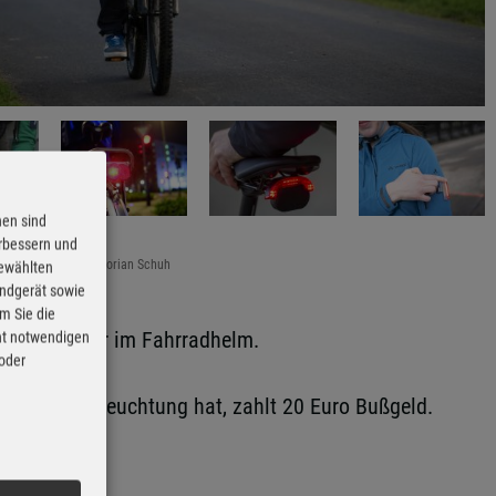
nen sind
erbessern und
ion Mobilität/pd-f/Florian Schuh
gewählten
Endgerät sowie
m Sie die
Rucksack oder im Fahrradhelm.
cht notwendigen
 oder
onierende Beleuchtung hat, zahlt 20 Euro Bußgeld.