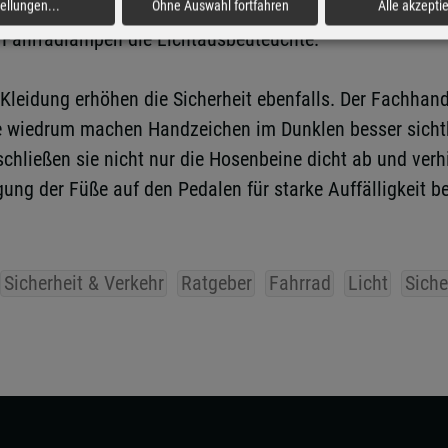
ch darauf an, dass das Vorderlicht korrekt eingestellt 
tellungen
...
Ohne Auswahl fortfahren
Alle akzepti
e Fahrradlampen die Lichtausbeuteuchte.
 Kleidung erhöhen die Sicherheit ebenfalls. Der Fachhand
 wiedrum machen Handzeichen im Dunklen besser sichtb
hließen sie nicht nur die Hosenbeine dicht ab und verhi
ng der Füße auf den Pedalen für starke Auffälligkeit be
Sicherheit & Verkehr
Ratgeber
Fahrrad
Licht
Siche