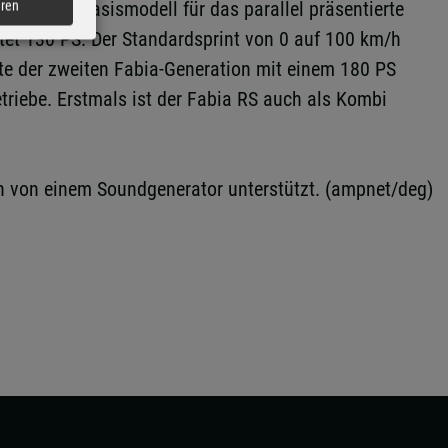
d ist das Basismodell für das parallel präsentierte
eren
stet 130 PS. Der Standardsprint von 0 auf 100 km/h
ante der zweiten Fabia-Generation mit einem 180 PS
triebe. Erstmals ist der Fabia RS auch als Kombi
sch von einem Soundgenerator unterstützt. (ampnet/deg)