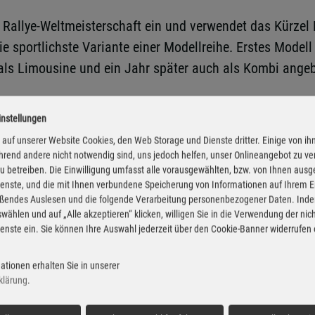
Rallye-Weltmeisterschaft ein und verwendet das Kürzel RS
 sportlichste Variante einer Modellreihe. Erstes Modell
 als Limousine und ein Jahr später auch als Kombi ange
instellungen
TFSI-Benziner mit 200 PS oder erstmals ein Dieselmotor ih
auf unserer Website Cookies, den Web Storage und Dienste dritter. Einige von ih
r Wahl. Insgesamt rollen mehr als 87.800 Exemplare vo
rend andere nicht notwendig sind, uns jedoch helfen, unser Onlineangebot zu v
 zu betreiben. Die Einwilligung umfasst alle vorausgewählten, bzw. von Ihnen aus
en Einheiten übertrifft.
enste, und die mit Ihnen verbundene Speicherung von Informationen auf Ihrem 
eßendes Auslesen und die folgende Verarbeitung personenbezogener Daten. Inde
 trägt erstmals die seitdem für RS-Modelle charakteristi
wählen und auf „Alle akzeptieren“ klicken, willigen Sie in die Verwendung der ni
enste ein. Sie können Ihre Auswahl jederzeit über den Cookie-Banner widerrufen
leistet 184 PS und ist zum ersten Mal auch mit Allradant
chland, Großbritannien und der Schweiz erzielen die RS-M
ationen erhalten Sie in unserer
amt produziert Skoda von der dritten Generation des Oc
klärung
.