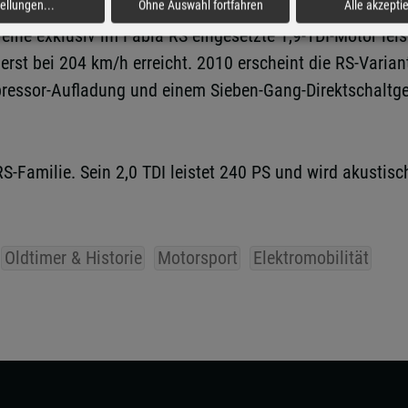
ia RS. Er wird auf dem Genfer Auto-Salon vorgestellt un
tellungen
...
Ohne Auswahl fortfahren
Alle akzepti
eihe exklusiv im Fabia RS eingesetzte 1,9-TDI-Motor lei
 erst bei 204 km/h erreicht. 2010 erscheint die RS-Vari
pressor-Aufladung und einem Sieben-Gang-Direktschaltge
RS-Familie. Sein 2,0 TDI leistet 240 PS und wird akusti
Oldtimer & Historie
Motorsport
Elektromobilität